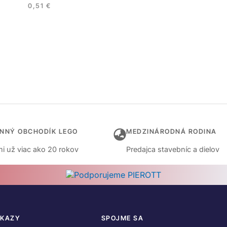
0,51
€
INNÝ OBCHODÍK LEGO
MEDZINÁRODNÁ RODINA
i už viac ako 20 rokov
Predajca stavebníc a dielov
DKAZY
SPOJME SA