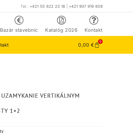
Tel.:
+421 55 622 23 18
|
+421 907 919 608
Bazár stavebníc
Katalóg 2026
Kontakt
0
takt
0,00
€
5 UZAMYKANIE VERTIKÁLNYM
TY 1×2
ty