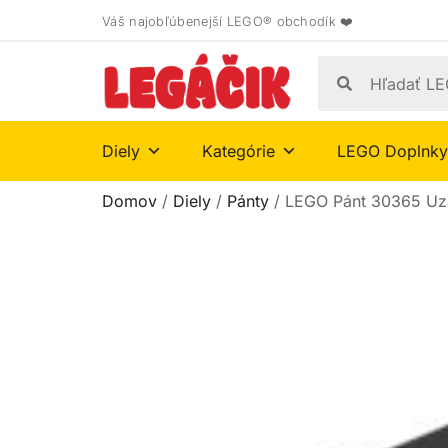
Váš najobľúbenejší LEGO® obchodík ❤️
Diely
Kategórie
LEGO Doplnky
Domov
/
Diely
/
Pánty
/ LEGO Pánt 30365 Uza