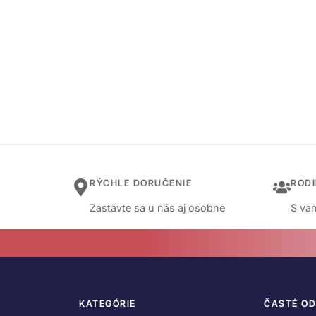
RÝCHLE DORUČENIE
ROD
Zastavte sa u nás aj osobne
S vam
KATEGÓRIE
ČASTÉ O