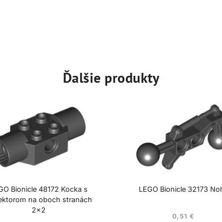
Ďalšie produkty
GO Bionicle 48172 Kocka s
LEGO Bionicle 32173 No
ektorom na oboch stranách
2×2
0,51
€