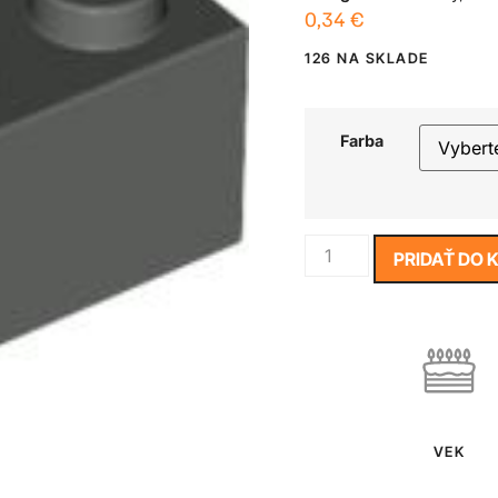
0,34
€
126 NA SKLADE
Farba
PRIDAŤ DO 
VEK