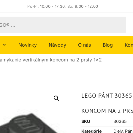
Po-Pi:
10:00 - 17:30
, So:
9:00 - 12:00
Novinky
Návody
O nás
Blog
Kon
mykanie vertikálnym koncom na 2 prsty 1×2
LEGO PÁNT 3036
KONCOM NA 2 PRS
SKU
30365
Kategórie
Diely
,
Pán