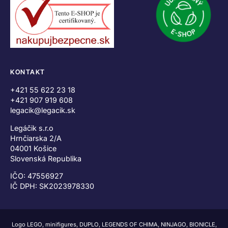
KONTAKT
+421 55 622 23 18
+421 907 919 608
legacik@legacik.sk
Legáčik s.r.o
Hrnčiarska 2/A
04001 Košice
Slovenská Republika
IČO: 47556927
IČ DPH: SK2023978330
Logo LEGO, minifigures, DUPLO, LEGENDS OF CHIMA, NINJAGO, BIONICLE,