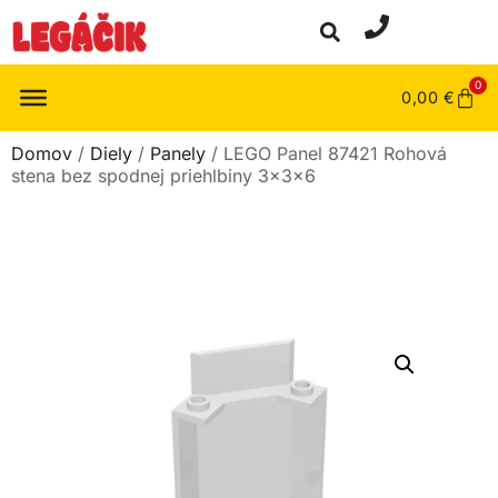
0
0,00
€
Domov
/
Diely
/
Panely
/ LEGO Panel 87421 Rohová
stena bez spodnej priehlbiny 3x3x6