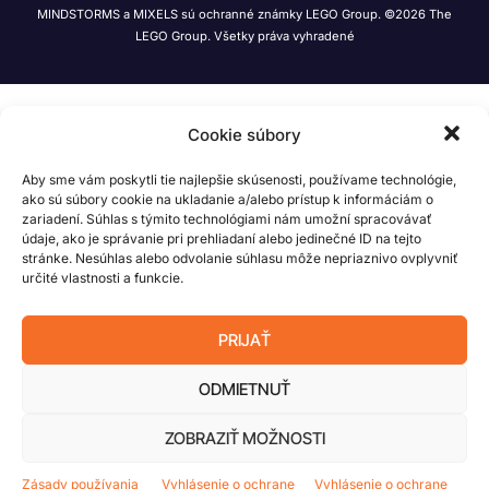
MINDSTORMS a MIXELS sú ochranné známky LEGO Group. ©2026 The
LEGO Group. Všetky práva vyhradené
Cookie súbory
Aby sme vám poskytli tie najlepšie skúsenosti, používame technológie,
ako sú súbory cookie na ukladanie a/alebo prístup k informáciám o
zariadení. Súhlas s týmito technológiami nám umožní spracovávať
údaje, ako je správanie pri prehliadaní alebo jedinečné ID na tejto
stránke. Nesúhlas alebo odvolanie súhlasu môže nepriaznivo ovplyvniť
určité vlastnosti a funkcie.
PRIJAŤ
ODMIETNUŤ
ZOBRAZIŤ MOŽNOSTI
Zásady používania
Vyhlásenie o ochrane
Vyhlásenie o ochrane