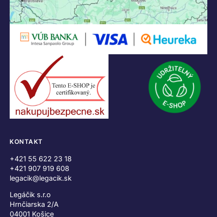
KONTAKT
+421 55 622 23 18
+421 907 919 608
legacik@legacik.sk
Legáčik s.r.o
Hrnčiarska 2/A
04001 Košice