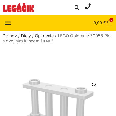
0
0,00
€
Domov
/
Diely
/
Oplotenie
/ LEGO Oplotenie 30055 Plot
s dvojitým klincom 1x4x2