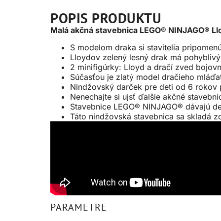
POPIS PRODUKTU
Malá akčná stavebnica LEGO® NINJAGO® Lloyd
S modelom draka si stavitelia pripomen
Lloydov zelený lesný drak má pohyblivý 
2 minifigúrky: Lloyd a dračí zved bojovn
Súčasťou je zlatý model dračieho mláďa
Nindžovský darček pre deti od 6 rokov
Nenechajte si ujsť ďalšie akčné staveb
Stavebnice LEGO® NINJAGO® dávajú deť
Táto nindžovská stavebnica sa skladá z
PARAMETRE