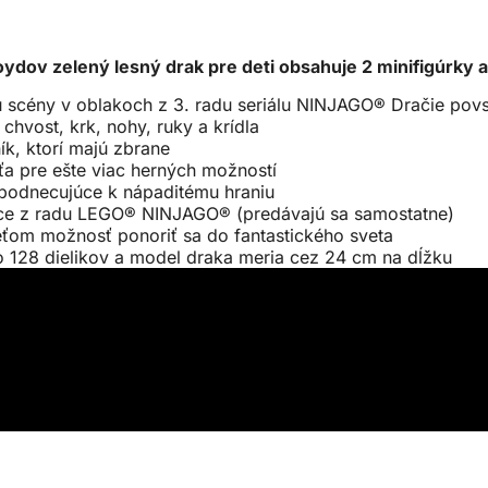
ov zelený lesný drak pre deti obsahuje 2 minifigúrky a
ú scény v oblakoch z 3. radu seriálu NINJAGO® Dračie povs
chvost, krk, nohy, ruky a krídla
ík, ktorí majú zbrane
ťa pre ešte viac herných možností
 podnecujúce k nápaditému hraniu
nice z radu LEGO® NINJAGO® (predávajú sa samostatne)
om možnosť ponoriť sa do fantastického sveta
o 128 dielikov a model draka meria cez 24 cm na dĺžku