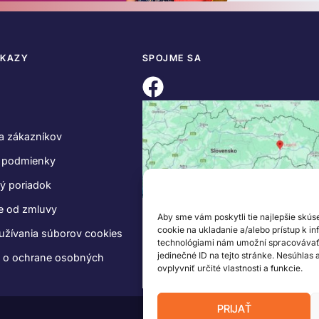
DKAZY
SPOJME SA
a zákazníkov
 podmienky
ý poriadok
e od zmluvy
Aby sme vám poskytli tie najlepšie skús
cookie na ukladanie a/alebo prístup k i
užívania súborov cookies
technológiami nám umožní spracovávať ú
jedinečné ID na tejto stránke. Nesúhlas
e o ochrane osobných
ovplyvniť určité vlastnosti a funkcie.
PRIJAŤ