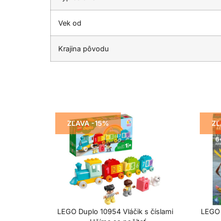
Vek od
Krajina pôvodu
ZĽAVA -15%
ZĽ
LEGO Duplo 10954 Vláčik s číslami
LEGO 