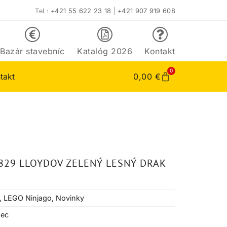
Tel.:
+421 55 622 23 18
|
+421 907 919 608
Bazár stavebníc
Katalóg 2026
Kontakt
0
takt
0,00
€
829 LLOYDOV ZELENÝ LESNÝ DRAK
,
LEGO Ninjago
,
Novinky
pec