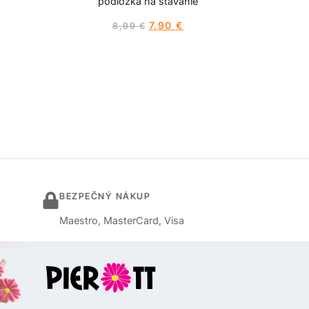
podložka na stavanie
7,90
€
8,99
€
BEZPEČNÝ NÁKUP
Maestro, MasterCard, Visa