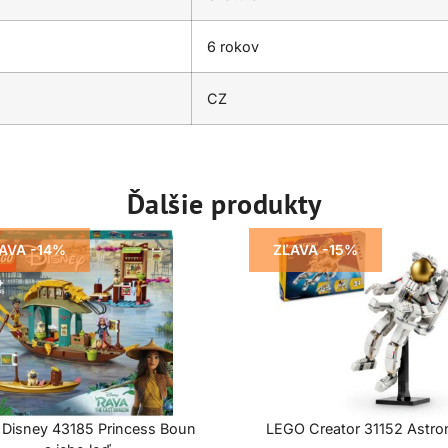
6 rokov
CZ
Ďalšie produkty
AVA -14%
ZĽAVA -15%
Disney 43185 Princess Boun
LEGO Creator 31152 Astro