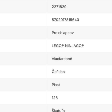
2271829
5702017815640
Pre chlapcov
LEGO® NINJAGO®
Viacfarebné
Čeština
Plast
128
Škatuľa