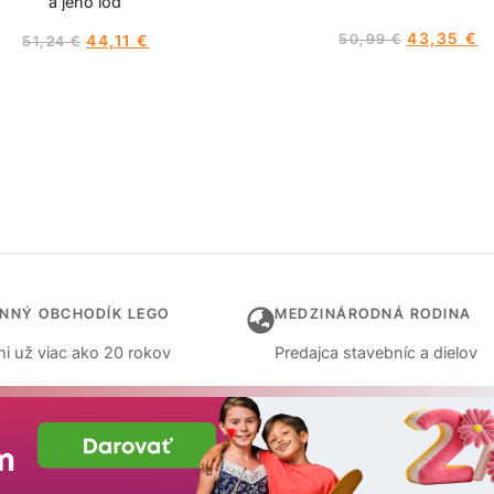
a jeho loď
43,35
€
44,11
€
50,99
€
51,24
€
INNÝ OBCHODÍK LEGO
MEDZINÁRODNÁ RODINA
i už viac ako 20 rokov
Predajca stavebníc a dielov