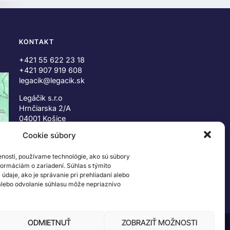
KONTAKT
+421 55 622 23 18
+421 907 919 608
legacik@legacik.sk
Legáčik s.r.o
Hrnčiarska 2/A
04001 Košice
Slovenská Republika
Cookie súbory
IČO: 47556927
IČ DPH: SK2023978330
enosti, používame technológie, ako sú súbory
nformáciám o zariadení. Súhlas s týmito
daje, ako je správanie pri prehliadaní alebo
 alebo odvolanie súhlasu môže nepriaznivo
ODMIETNUŤ
ZOBRAZIŤ MOŽNOSTI