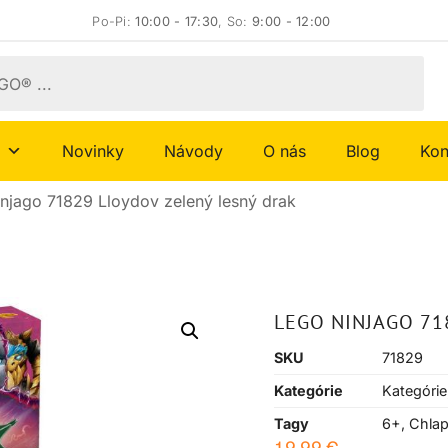
Po-Pi:
10:00 - 17:30
, So:
9:00 - 12:00
Novinky
Návody
O nás
Blog
Kon
njago 71829 Lloydov zelený lesný drak
LEGO NINJAGO 71
SKU
71829
Kategórie
Kategórie
Tagy
6+
,
Chla
19,99
€