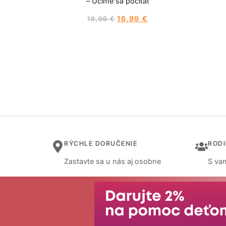
– Učíme sa počítať
16,99
€
19,99
€
RÝCHLE DORUČENIE
ROD
Zastavte sa u nás aj osobne
S vam