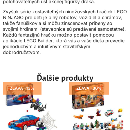
polohovateľných úst akčnej figúrky draka.
Zvyšok série zostaviteľných nindžovských hračiek LEGO
NINJAGO pre deti je plný robotov, vozidiel a chrámov,
takže fanúšikovia si môžu zinscenovať príbehy so
svojimi hrdinami (stavebnice sú predávané samostatne).
Každú fantazijnú hračku možno postaviť pomocou
aplikácie LEGO Builder, ktorá vás a vaše dieťa prevedie
jednoduchým a intuitívnym staviteľským
dobrodružstvom.
Ďalšie produkty
ZĽAVA -13%
ZĽAVA -30%