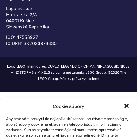
Legáčik s.r.o
Hrnčiarska 2/A
04001 Košice
Slovenská Republika
IČO: 47556927
IČ DPH: SK2023978330
Logo LEGO, minifigures, DUPLO, LEGENDS OF CHIMA, NINJAGO, BIONICLE,
MINDSTORMS a MIXELS sú ochranné známky LEGO Group. ©2026 The
LEGO Group. Všetky práva vyhradené
Cookie súbory
Aby sme vám poskytli tie najlepšie skúsenosti, používame technológie,
ako sú súbory cookie na ukladanie a/alebo prístup k informáciám o
zariadení. Súhlas s týmito technológiami nám umožní spracovávať
údaje, ako je správanie pri prehliadaní alebo jedinečné ID na tejto