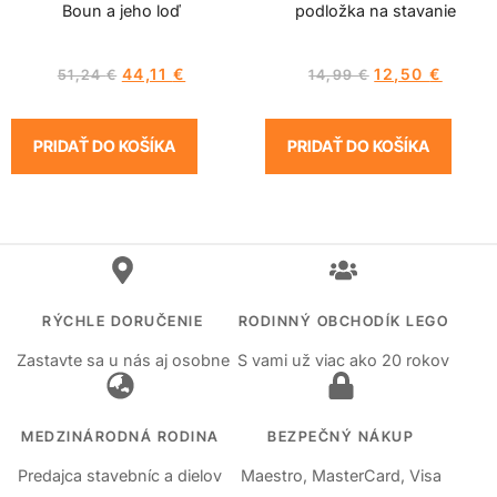
Boun a jeho loď
podložka na stavanie
44,11
€
12,50
€
51,24
€
14,99
€
PRIDAŤ DO KOŠÍKA
PRIDAŤ DO KOŠÍKA
RÝCHLE DORUČENIE
RODINNÝ OBCHODÍK LEGO
Zastavte sa u nás aj osobne
S vami už viac ako 20 rokov
MEDZINÁRODNÁ RODINA
BEZPEČNÝ NÁKUP
Predajca stavebníc a dielov
Maestro, MasterCard, Visa