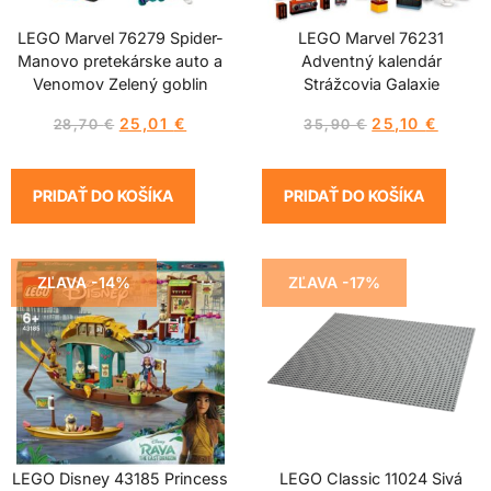
LEGO Marvel 76279 Spider-
LEGO Marvel 76231
Manovo pretekárske auto a
Adventný kalendár
Venomov Zelený goblin
Strážcovia Galaxie
25,01
€
25,10
€
28,70
€
35,90
€
PRIDAŤ DO KOŠÍKA
PRIDAŤ DO KOŠÍKA
ZĽAVA -14%
ZĽAVA -17%
LEGO Disney 43185 Princess
LEGO Classic 11024 Sivá