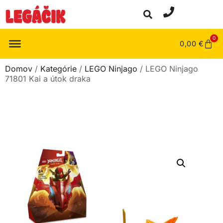
0
0,00
€
Domov
/
Kategórie
/
LEGO Ninjago
/ LEGO Ninjago
71801 Kai a útok draka