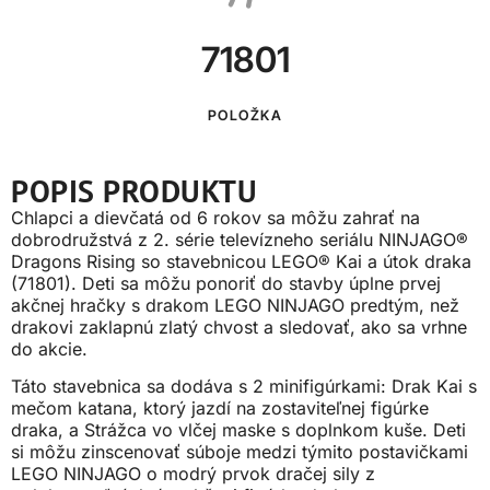
71801
POLOŽKA
POPIS PRODUKTU
Chlapci a dievčatá od 6 rokov sa môžu zahrať na
dobrodružstvá z 2. série televízneho seriálu NINJAGO®
Dragons Rising so stavebnicou LEGO® Kai a útok draka
(71801). Deti sa môžu ponoriť do stavby úplne prvej
akčnej hračky s drakom LEGO NINJAGO predtým, než
drakovi zaklapnú zlatý chvost a sledovať, ako sa vrhne
do akcie.
Táto stavebnica sa dodáva s 2 minifigúrkami: Drak Kai s
mečom katana, ktorý jazdí na zostaviteľnej figúrke
draka, a Strážca vo vlčej maske s doplnkom kuše. Deti
si môžu zinscenovať súboje medzi týmito postavičkami
LEGO NINJAGO o modrý prvok dračej sily z