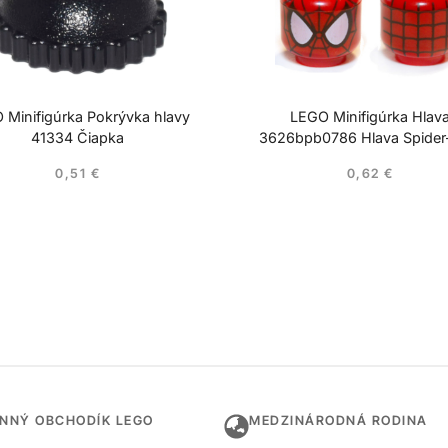
 Minifigúrka Pokrývka hlavy
LEGO Minifigúrka Hlav
41334 Čiapka
3626bpb0786 Hlava Spide
0,51
€
0,62
€
INNÝ OBCHODÍK LEGO
MEDZINÁRODNÁ RODINA