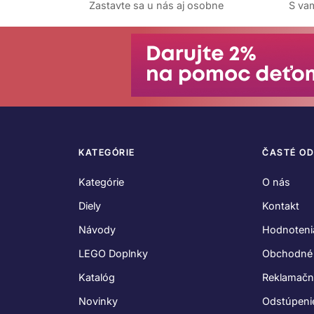
Zastavte sa u nás aj osobne
S vam
KATEGÓRIE
ČASTÉ O
Kategórie
O nás
Diely
Kontakt
Návody
Hodnoteni
LEGO Doplnky
Obchodné
Katalóg
Reklamačn
Novinky
Odstúpeni