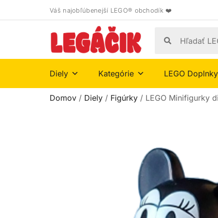
Váš najobľúbenejší LEGO® obchodík ❤️
Diely
Kategórie
LEGO Doplnky
Domov
/
Diely
/
Figúrky
/ LEGO Minifigurky d