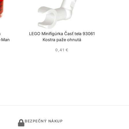
a
LEGO Minifigúrka Časť tela 93061
r-Man
Kostra paže ohnutá
0,41
€
BEZPEČNÝ NÁKUP