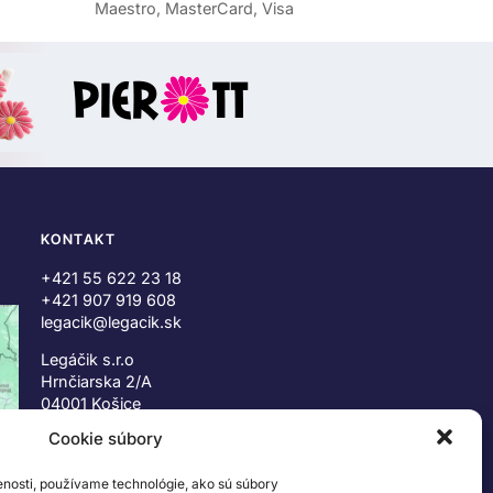
Maestro, MasterCard, Visa
KONTAKT
+421 55 622 23 18
+421 907 919 608
legacik@legacik.sk
Legáčik s.r.o
Hrnčiarska 2/A
04001 Košice
Slovenská Republika
Cookie súbory
IČO: 47556927
enosti, používame technológie, ako sú súbory
IČ DPH: SK2023978330