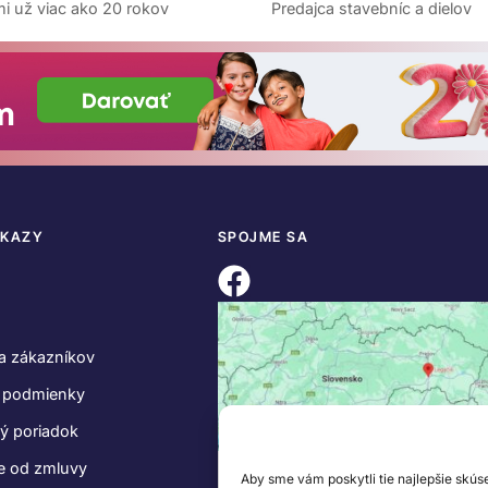
i už viac ako 20 rokov
Predajca stavebníc a dielov
DKAZY
SPOJME SA
a zákazníkov
 podmienky
ý poriadok
e od zmluvy
Aby sme vám poskytli tie najlepšie skús