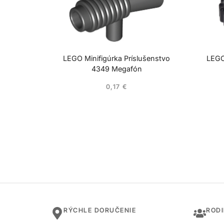
LEGO Minifigúrka Príslušenstvo
LEGO
4349 Megafón
0,17
€
RÝCHLE DORUČENIE
ROD