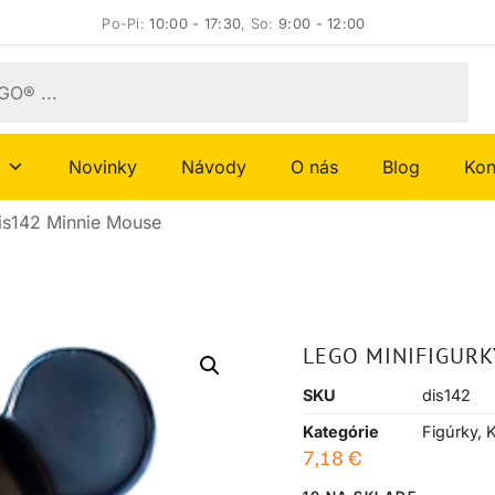
Po-Pi:
10:00 - 17:30
, So:
9:00 - 12:00
Novinky
Návody
O nás
Blog
Kon
is142 Minnie Mouse
LEGO MINIFIGURK
SKU
dis142
Kategórie
Figúrky
,
K
7,18
€