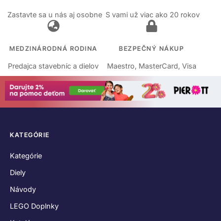
Zastavte sa u nás aj osobne
S vami už viac ako 20 rokov
MEDZINÁRODNÁ RODINA
BEZPEČNÝ NÁKUP
Predajca stavebníc a dielov
Maestro, MasterCard, Visa
KATEGÓRIE
Kategórie
Diely
Návody
LEGO Doplnky