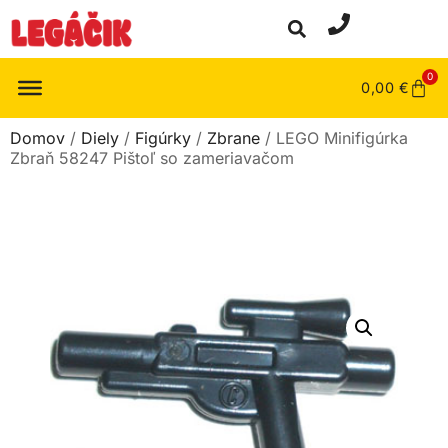
0
0,00
€
Domov
/
Diely
/
Figúrky
/
Zbrane
/ LEGO Minifigúrka
Zbraň 58247 Pištoľ so zameriavačom