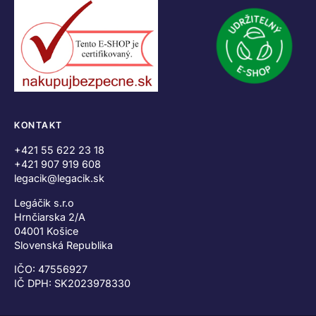
KONTAKT
+421 55 622 23 18
+421 907 919 608
legacik@legacik.sk
Legáčik s.r.o
Hrnčiarska 2/A
04001 Košice
Slovenská Republika
IČO: 47556927
IČ DPH: SK2023978330