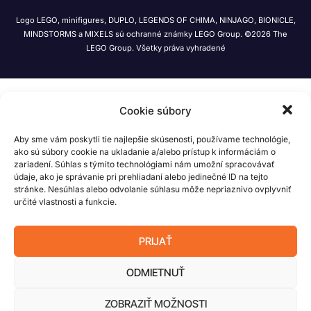
Logo LEGO, minifigures, DUPLO, LEGENDS OF CHIMA, NINJAGO, BIONICLE,
MINDSTORMS a MIXELS sú ochranné známky LEGO Group. ©2026 The
LEGO Group. Všetky práva vyhradené
Cookie súbory
Aby sme vám poskytli tie najlepšie skúsenosti, používame technológie,
ako sú súbory cookie na ukladanie a/alebo prístup k informáciám o
zariadení. Súhlas s týmito technológiami nám umožní spracovávať
údaje, ako je správanie pri prehliadaní alebo jedinečné ID na tejto
stránke. Nesúhlas alebo odvolanie súhlasu môže nepriaznivo ovplyvniť
určité vlastnosti a funkcie.
PRIJAŤ
ODMIETNUŤ
ZOBRAZIŤ MOŽNOSTI