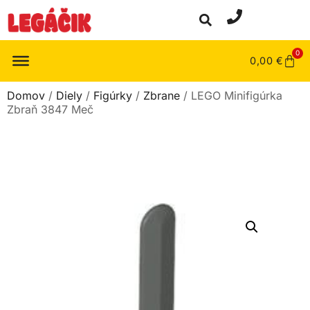
0
0,00
€
Domov
/
Diely
/
Figúrky
/
Zbrane
/ LEGO Minifigúrka
Zbraň 3847 Meč