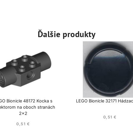
Ďalšie produkty
GO Bionicle 48172 Kocka s
LEGO Bionicle 32171 Hádzac
ektorom na oboch stranách
2×2
0,51
€
0,51
€