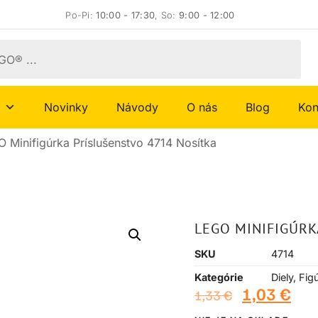
Po-Pi:
10:00 - 17:30
, So:
9:00 - 12:00
Novinky
Návody
O nás
Blog
Kon
 Minifigúrka Príslušenstvo 4714 Nosítka
LEGO MINIFIGÚRK
SKU
4714
Kategórie
Diely
,
Fig
1,03
€
1,33
€