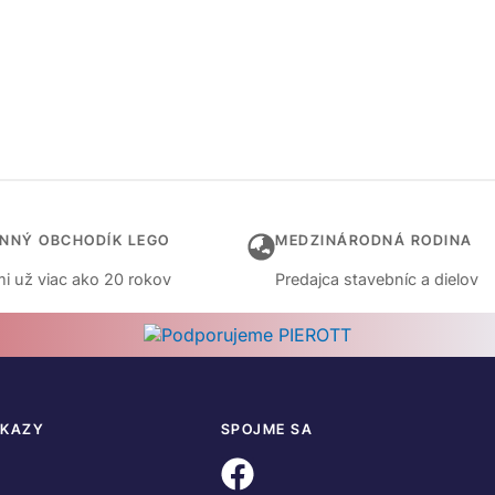
INNÝ OBCHODÍK LEGO
MEDZINÁRODNÁ RODINA
i už viac ako 20 rokov
Predajca stavebníc a dielov
DKAZY
SPOJME SA