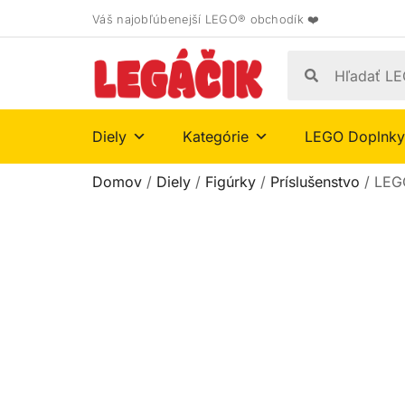
Váš najobľúbenejší LEGO® obchodík ❤️
Diely
Kategórie
LEGO Doplnky
Domov
/
Diely
/
Figúrky
/
Príslušenstvo
/ LEGO