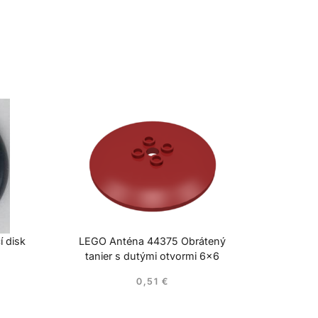
í disk
LEGO Anténa 44375 Obrátený
tanier s dutými otvormi 6×6
0,51
€