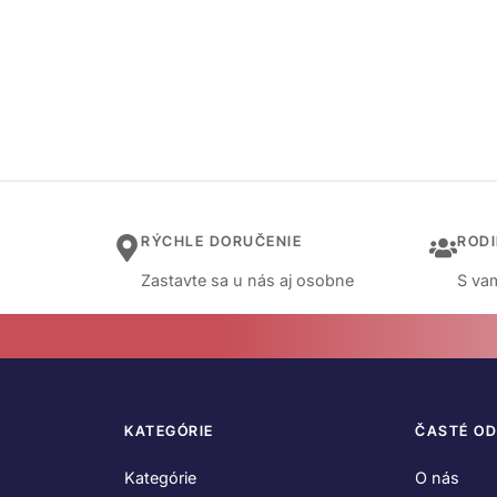
RÝCHLE DORUČENIE
ROD
Zastavte sa u nás aj osobne
S vam
KATEGÓRIE
ČASTÉ O
Kategórie
O nás