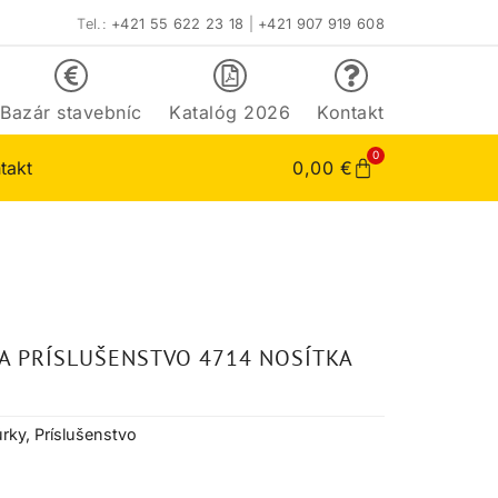
Tel.:
+421 55 622 23 18
|
+421 907 919 608
Bazár stavebníc
Katalóg 2026
Kontakt
0
takt
0,00
€
A PRÍSLUŠENSTVO 4714 NOSÍTKA
úrky
,
Príslušenstvo