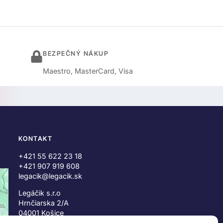
BEZPEČNÝ NÁKUP
Maestro, MasterCard, Visa
KONTAKT
+421 55 622 23 18
+421 907 919 608
legacik@legacik.sk
Legáčik s.r.o
Hrnčiarska 2/A
04001 Košice
Slovenská Republika