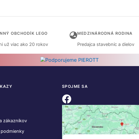
INNÝ OBCHODÍK LEGO
MEDZINÁRODNÁ RODINA
i už viac ako 20 rokov
Predajca stavebníc a dielov
DKAZY
SPOJME SA
a zákazníkov
 podmienky