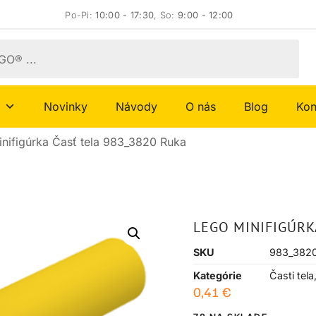
Po-Pi:
10:00 - 17:30
, So:
9:00 - 12:00
Novinky
Návody
O nás
Blog
Kon
nifigúrka Časť tela 983_3820 Ruka
LEGO MINIFIGÚRK
SKU
983_382
Kategórie
Časti tela
0,41
€