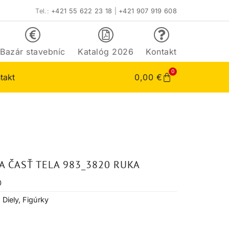
Tel.:
+421 55 622 23 18
|
+421 907 919 608
Bazár stavebníc
Katalóg 2026
Kontakt
0
takt
0,00
€
A ČASŤ TELA 983_3820 RUKA
0
,
Diely
,
Figúrky