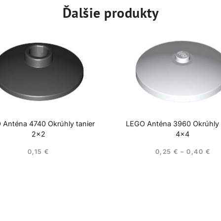
Ďalšie produkty
 Anténa 4740 Okrúhly tanier
LEGO Anténa 3960 Okrúhly 
2×2
4×4
0,15
€
0,25
€
–
0,40
€