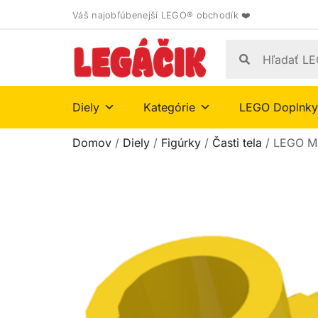
Váš najobľúbenejší LEGO® obchodík ❤️
Diely
Kategórie
LEGO Doplnky
Domov
/
Diely
/
Figúrky
/
Časti tela
/ LEGO Mi