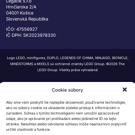
Legáčik s.r.o
Hrnčiarska 2/A
04001 Košice
Slovenská Republika
IČO: 47556927
IČ DPH: SK2023978330
Logo LEGO, minifigures, DUPLO, LEGENDS OF CHIMA, NINJAGO, BIONICLE,
MINDSTORMS a MIXELS sú ochranné známky LEGO Group. ©2026 The
LEGO Group. Všetky práva vyhradené
Cookie súbory
Aby sme vám poskytli tie najlepšie skúsenosti, používame technológie,
ako sú súbory cookie na ukladanie a/alebo prístup k informáciám o
zariadení. Súhlas s týmito technológiami nám umožní spracovávať
údaje, ako je správanie pri prehliadaní alebo jedinečné ID na tejto
stránke. Nesúhlas alebo odvolanie súhlasu môže nepriaznivo ovplyvniť
určité vlastnosti a funkcie.