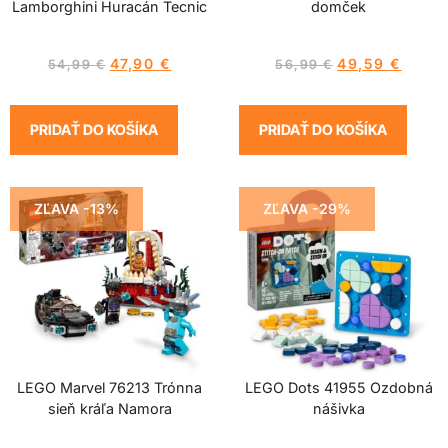
Lamborghini Huracán Tecnic
domček
47,90
€
49,59
€
54,99
€
56,99
€
PRIDAŤ DO KOŠÍKA
PRIDAŤ DO KOŠÍKA
ZĽAVA -13%
ZĽAVA -29%
LEGO Marvel 76213 Trónna
LEGO Dots 41955 Ozdobná
sieň kráľa Namora
nášivka