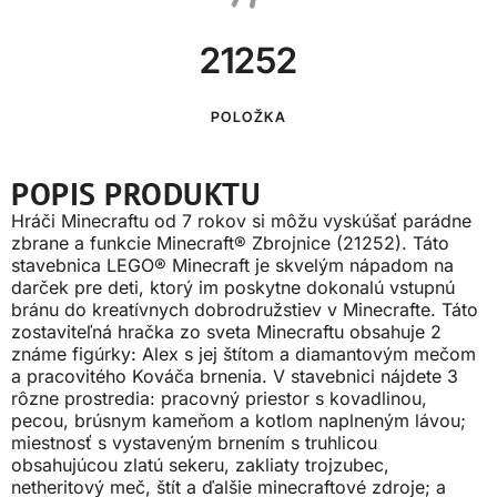
21252
POLOŽKA
POPIS PRODUKTU
Hráči Minecraftu od 7 rokov si môžu vyskúšať parádne
zbrane a funkcie Minecraft® Zbrojnice (21252). Táto
stavebnica LEGO® Minecraft je skvelým nápadom na
darček pre deti, ktorý im poskytne dokonalú vstupnú
bránu do kreatívnych dobrodružstiev v Minecrafte. Táto
zostaviteľná hračka zo sveta Minecraftu obsahuje 2
známe figúrky: Alex s jej štítom a diamantovým mečom
a pracovitého Kováča brnenia. V stavebnici nájdete 3
rôzne prostredia: pracovný priestor s kovadlinou,
pecou, brúsnym kameňom a kotlom naplneným lávou;
miestnosť s vystaveným brnením s truhlicou
obsahujúcou zlatú sekeru, zakliaty trojzubec,
netheritový meč, štít a ďalšie minecraftové zdroje; a