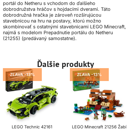
portál do Netheru s vchodom do ďalšieho
dobrodružstva hráčov s hojdacími dverami. Táto
dobrodružná hračka je zároveň rozširujúcou
stavebnicou na hru na postavy, ktorú možno
skombinovať s ostatnými stavebnicami LEGO Minecraft,
najmä s modelom Prepadnutie portálu do Netheru
(21255) (predávaný samostatne).
Ďalšie produkty
ZĽAVA -13%
ZĽAVA -13%
LEGO Technic 42161
LEGO Minecraft 21256 Žabí