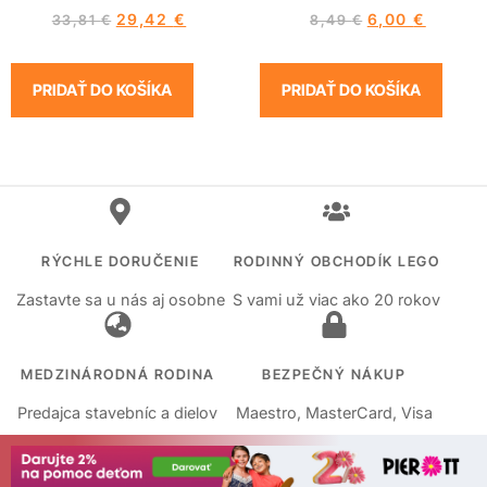
29,42
€
6,00
€
33,81
€
8,49
€
PRIDAŤ DO KOŠÍKA
PRIDAŤ DO KOŠÍKA
RÝCHLE DORUČENIE
RODINNÝ OBCHODÍK LEGO
Zastavte sa u nás aj osobne
S vami už viac ako 20 rokov
MEDZINÁRODNÁ RODINA
BEZPEČNÝ NÁKUP
Predajca stavebníc a dielov
Maestro, MasterCard, Visa