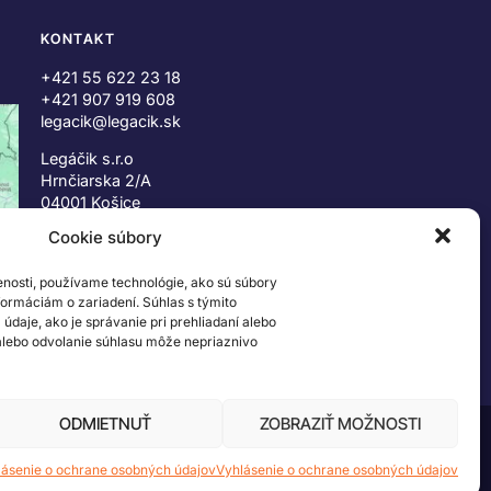
KONTAKT
+421 55 622 23 18
+421 907 919 608
legacik@legacik.sk
Legáčik s.r.o
Hrnčiarska 2/A
04001 Košice
Slovenská Republika
Cookie súbory
IČO: 47556927
enosti, používame technológie, ako sú súbory
IČ DPH: SK2023978330
nformáciám o zariadení. Súhlas s týmito
daje, ako je správanie pri prehliadaní alebo
 alebo odvolanie súhlasu môže nepriaznivo
ODMIETNUŤ
ZOBRAZIŤ MOŽNOSTI
 ©2026 The LEGO Group. Všetky práva vyhradené
lásenie o ochrane osobných údajov
Vyhlásenie o ochrane osobných údajov