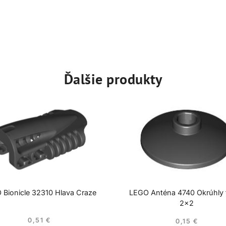
Ďalšie produkty
 Bionicle 32310 Hlava Craze
LEGO Anténa 4740 Okrúhly t
2×2
0,51
€
0,15
€