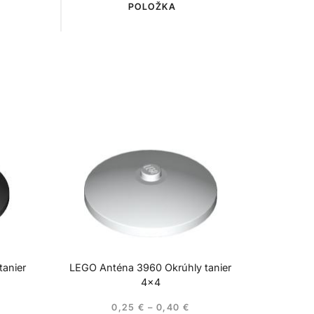
POLOŽKA
anier
LEGO Anténa 3960 Okrúhly tanier
4×4
0,25
€
–
0,40
€