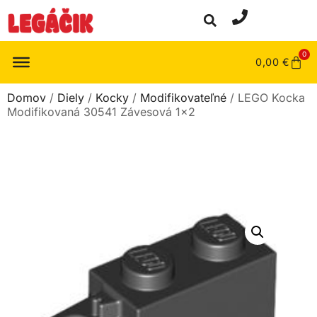
0
0,00
€
Domov
/
Diely
/
Kocky
/
Modifikovateľné
/ LEGO Kocka
Modifikovaná 30541 Závesová 1×2