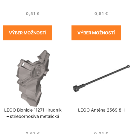
0,51
€
0,51
€
VÝBER MOŽNOSTÍ
VÝBER MOŽNOSTÍ
LEGO Bionicle 11271 Hrudník
LEGO Anténa 2569 8H
– striebornosivá metalická
0,62
€
0,34
€