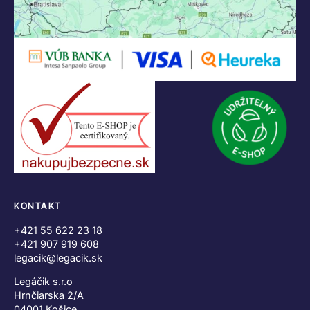
KONTAKT
+421 55 622 23 18
+421 907 919 608
legacik@legacik.sk
Legáčik s.r.o
Hrnčiarska 2/A
04001 Košice