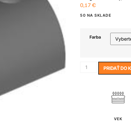
0,17
€
50 NA SKLADE
Farba
PRIDAŤ DO 
VEK