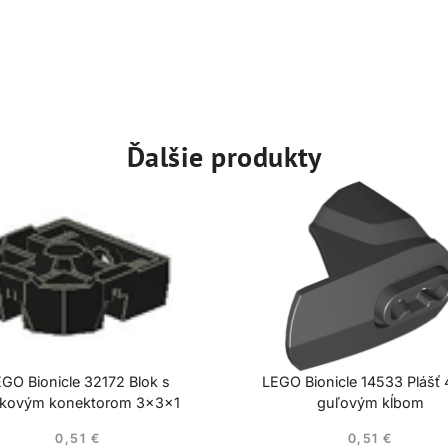
Ďalšie produkty
GO Bionicle 32172 Blok s
LEGO Bionicle 14533 Plášť
íkovým konektorom 3x3x1
guľovým kĺbom
0,51
€
0,51
€