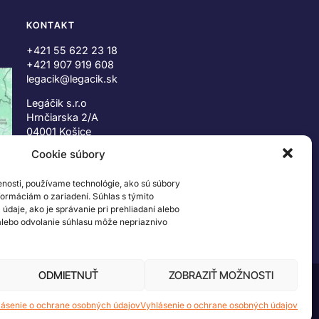
KONTAKT
+421 55 622 23 18
+421 907 919 608
legacik@legacik.sk
Legáčik s.r.o
Hrnčiarska 2/A
04001 Košice
Slovenská Republika
Cookie súbory
IČO: 47556927
enosti, používame technológie, ako sú súbory
IČ DPH: SK2023978330
nformáciám o zariadení. Súhlas s týmito
daje, ako je správanie pri prehliadaní alebo
 alebo odvolanie súhlasu môže nepriaznivo
ODMIETNUŤ
ZOBRAZIŤ MOŽNOSTI
 ©2026 The LEGO Group. Všetky práva vyhradené
lásenie o ochrane osobných údajov
Vyhlásenie o ochrane osobných údajov