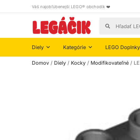
Váš najobľúbenejší LEGO® obchodík ❤️
Diely
Kategórie
LEGO Doplnky
Domov
/
Diely
/
Kocky
/
Modifikovateľné
/ LE