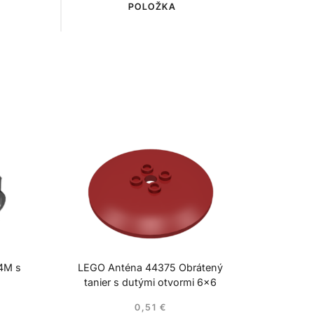
POLOŽKA
 4M s
LEGO Anténa 44375 Obrátený
tanier s dutými otvormi 6×6
0,51
€