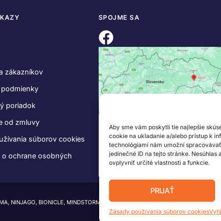
DKAZY
SPOJME SA
a zákazníkov
 podmienky
ý poriadok
e od zmluvy
Aby sme vám poskytli tie najlepšie skús
cookie na ukladanie a/alebo prístup k i
užívania súborov cookies
technológiami nám umožní spracovávať ú
jedinečné ID na tejto stránke. Nesúhlas
e o ochrane osobných
ovplyvniť určité vlastnosti a funkcie.
PRIJAŤ
IMA, NINJAGO, BIONICLE, MINDSTORMS a MIXELS sú ochranné známky LEGO Group.
Zásady používania súborov cookies
Vyh