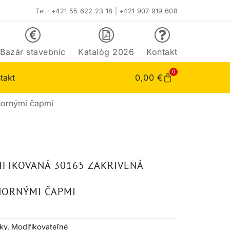
Tel.:
+421 55 622 23 18
|
+421 907 919 608
Bazár stavebníc
Katalóg 2026
Kontakt
0
takt
0,00
€
hornými čapmi
IFIKOVANÁ 30165 ZAKRIVENÁ
HORNÝMI ČAPMI
ky
,
Modifikovateľné