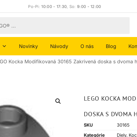
Po-Pi:
10:00 - 17:30
, So:
9:00 - 12:00
Novinky
Návody
O nás
Blog
Kon
GO Kocka Modifikovaná 30165 Zakrivená doska s dvoma 
LEGO KOCKA MOD
DOSKA S DVOMA 
SKU
30165
Kategórie
Diely
,
Koc