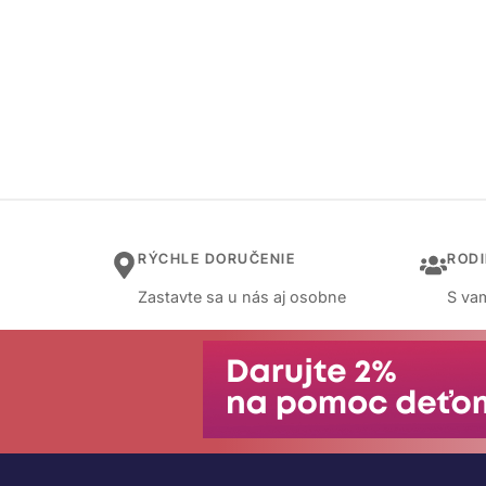
RÝCHLE DORUČENIE
ROD
Zastavte sa u nás aj osobne
S vam