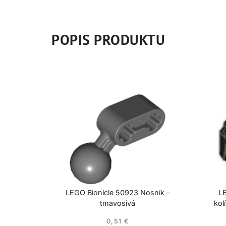
POPIS PRODUKTU
LEGO Bionicle 50923 Nosník –
LE
tmavosivá
kol
0,51
€