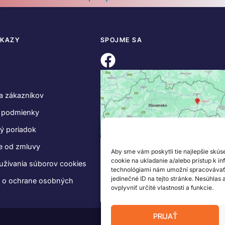
DKAZY
SPOJME SA
a zákazníkov
 podmienky
ý poriadok
e od zmluvy
Aby sme vám poskytli tie najlepšie skús
cookie na ukladanie a/alebo prístup k i
užívania súborov cookies
technológiami nám umožní spracovávať ú
jedinečné ID na tejto stránke. Nesúhlas
e o ochrane osobných
ovplyvniť určité vlastnosti a funkcie.
PRIJAŤ