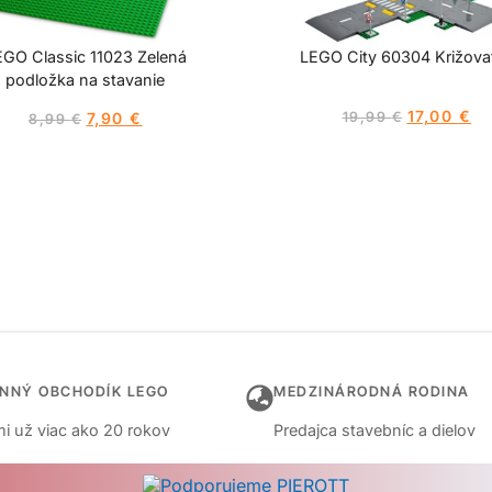
EGO Classic 11023 Zelená
LEGO City 60304 Križova
podložka na stavanie
17,00
€
7,90
€
19,99
€
8,99
€
INNÝ OBCHODÍK LEGO
MEDZINÁRODNÁ RODINA
i už viac ako 20 rokov
Predajca stavebníc a dielov