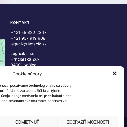
KONTAKT
+421 55 622 23 18
+421 907 919 608
legacik@legacik.sk
Legáčik s.r.o
Hrnčiarska 2/A
04001 Košice
Slovenská Republika
Cookie súbory
IČO: 47556927
enosti, používame technológie, ako sú súbory
IČ DPH: SK2023978330
nformáciám o zariadení. Súhlas s týmito
daje, ako je správanie pri prehliadaní alebo
 alebo odvolanie súhlasu môže nepriaznivo
ODMIETNUŤ
ZOBRAZIŤ MOŽNOSTI