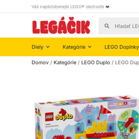
Váš najobľúbenejší LEGO® obchodík ❤️
Diely
Kategórie
LEGO Doplnky
Domov
/
Kategórie
/
LEGO Duplo
/ LEGO Dup