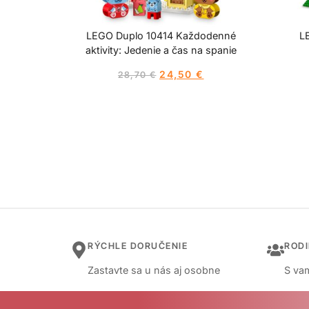
LEGO Duplo 10414 Každodenné
L
aktivity: Jedenie a čas na spanie
24,50
€
28,70
€
RÝCHLE DORUČENIE
ROD
Zastavte sa u nás aj osobne
S vam