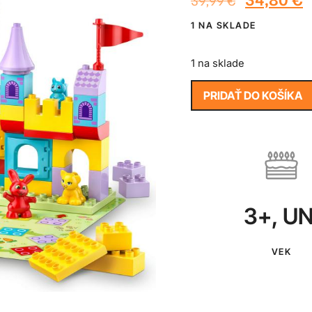
39,99
€
1 NA SKLADE
1 na sklade
PRIDAŤ DO KOŠÍKA
3+
,
UN
VEK