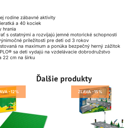
ej rodine zábavné aktivity
ieratká a 40 kociek
 hrania
vať s ostatnými a rozvíjajú jemné motorické schopnosti
ýnimočné príležitosti pre deti od 3 rokov
stovaná na maximum a ponúka bezpečný herný zážitok
LO® sa deti vydajú na vzdelávacie dobrodružstvo
a 22 cm na šírku
Ďalšie produkty
AVA -12%
ZĽAVA -15%