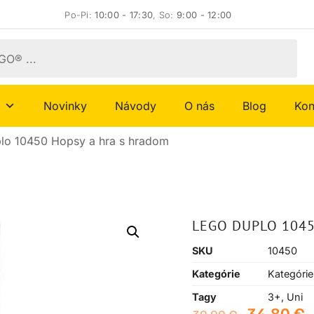
Po-Pi:
10:00 - 17:30
, So:
9:00 - 12:00
Novinky
Návody
O nás
Blog
Kon
lo 10450 Hopsy a hra s hradom
LEGO DUPLO 1045
SKU
10450
Kategórie
Kategórie
Tagy
3+
,
Uni
34,80
€