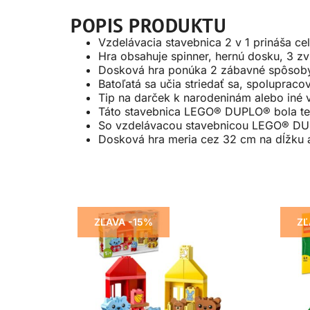
POPIS PRODUKTU
Vzdelávacia stavebnica 2 v 1 prináša cel
Hra obsahuje spinner, hernú dosku, 3 zv
Dosková hra ponúka 2 zábavné spôsoby
Batoľatá sa učia striedať sa, spolupraco
Tip na darček k narodeninám alebo iné v
Táto stavebnica LEGO® DUPLO® bola te
So vzdelávacou stavebnicou LEGO® DUP
Dosková hra meria cez 32 cm na dĺžku 
ZĽAVA -15%
ZĽ