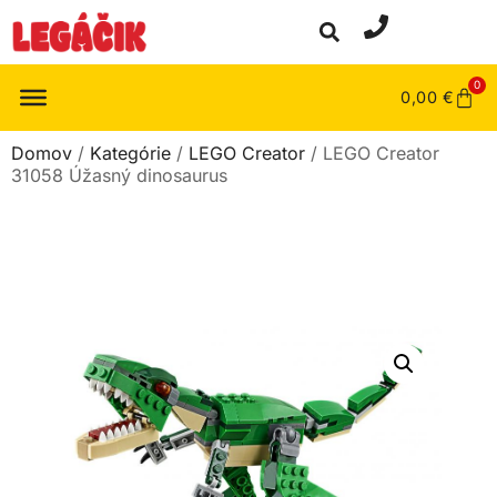
0
0,00
€
Domov
/
Kategórie
/
LEGO Creator
/ LEGO Creator
31058 Úžasný dinosaurus