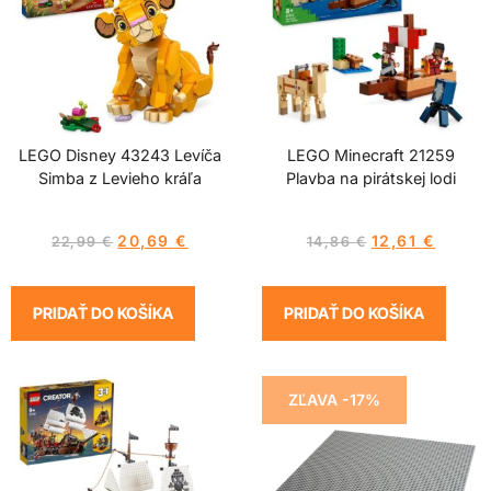
LEGO Disney 43243 Levíča
LEGO Minecraft 21259
Simba z Levieho kráľa
Plavba na pirátskej lodi
20,69
€
12,61
€
22,99
€
14,86
€
PRIDAŤ DO KOŠÍKA
PRIDAŤ DO KOŠÍKA
ZĽAVA -17%