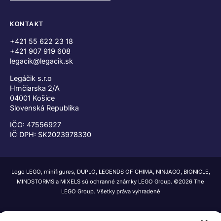
KONTAKT
+421 55 622 23 18
+421 907 919 608
legacik@legacik.sk
Legáčik s.r.o
Hrnčiarska 2/A
04001 Košice
Slovenská Republika
IČO: 47556927
IČ DPH: SK2023978330
Logo LEGO, minifigures, DUPLO, LEGENDS OF CHIMA, NINJAGO, BIONICLE,
MINDSTORMS a MIXELS sú ochranné známky LEGO Group. ©2026 The
LEGO Group. Všetky práva vyhradené