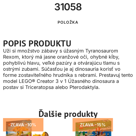
31058
POLOŽKA
POPIS PRODUKTU
Uži si množstvo zábavy s úžasným Tyranosaurom
Rexom, ktorý má jasne oranžové oči, ohybné kĺby,
pohyblivú hlavu, veľké pazúry a otvárajúcu tlamu s
ostrými zubami. Súčasťou je aj dinosauria korisť vo
forme zostaviteľného hrudníka s rebrami. Prestavuj tento
model LEGO® Creator 3 v 1 Úžasného dinosaura a
postav si Triceratopsa alebo Pterodaktyla.
Ďalšie produkty
ZĽAVA -10%
ZĽAVA -15%