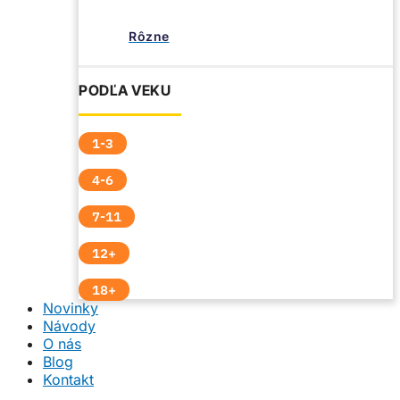
Rôzne
PODĽA VEKU
1-3
4-6
7-11
12+
18+
Novinky
Návody
O nás
Blog
Kontakt