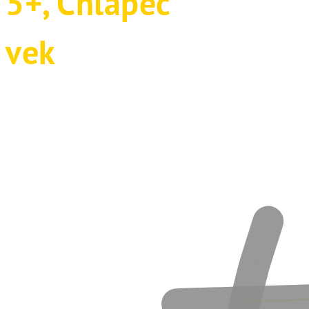
5+
,
Chlapec
vek