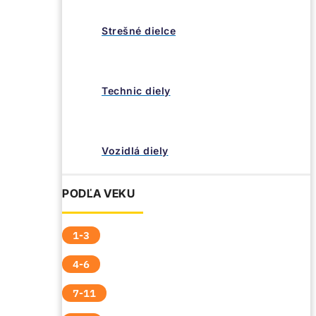
Strešné dielce
Technic diely
Vozidlá diely
PODĽA VEKU
1-3
4-6
7-11