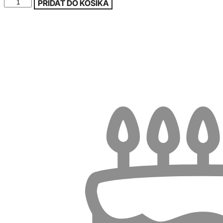
množstvo
PRIDAŤ DO KOŠÍKA
LEGO
City
60483
Autíčka
–
Stavebný
nakladač