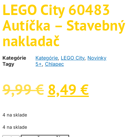
LEGO City 60483
Autíčka – Stavebný
nakladač
Kategórie
Kategórie
,
LEGO City
,
Novinky
Tagy
5+
,
Chlapec
Pôvodná
Aktuál
9,99
€
8,49
€
cena
cena
bola:
je:
4 na sklade
4 na sklade
9,99 €.
8,49 €.