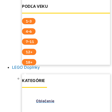
PODĽA VEKU
1-3
4-6
7-11
12+
18+
LEGO Doplnky
KATEGÓRIE
Oblečenie