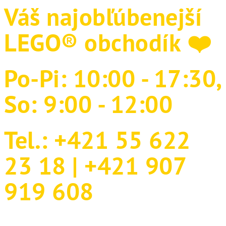
Váš najobľúbenejší
Preskočiť
na
obsah
LEGO® obchodík ❤️
Po-Pi:
10:00 - 17:30
,
So:
9:00 - 12:00
Tel.:
+421 55 622
23 18
|
+421 907
919 608