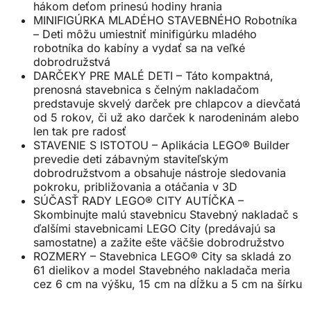
hákom deťom prinesú hodiny hrania
MINIFIGÚRKA MLADÉHO STAVEBNÉHO Robotníka
– Deti môžu umiestniť minifigúrku mladého
robotníka do kabíny a vydať sa na veľké
dobrodružstvá
DARČEKY PRE MALÉ DETI – Táto kompaktná,
prenosná stavebnica s čelným nakladačom
predstavuje skvelý darček pre chlapcov a dievčatá
od 5 rokov, či už ako darček k narodeninám alebo
len tak pre radosť
STAVENIE S ISTOTOU – Aplikácia LEGO® Builder
prevedie deti zábavným staviteľským
dobrodružstvom a obsahuje nástroje sledovania
pokroku, približovania a otáčania v 3D
SÚČASŤ RADY LEGO® CITY AUTÍČKA –
Skombinujte malú stavebnicu Stavebný nakladač s
ďalšími stavebnicami LEGO City (predávajú sa
samostatne) a zažite ešte väčšie dobrodružstvo
ROZMERY – Stavebnica LEGO® City sa skladá zo
61 dielikov a model Stavebného nakladača meria
cez 6 cm na výšku, 15 cm na dĺžku a 5 cm na šírku