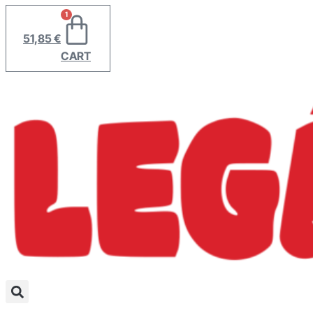
1
51,85
€
CART