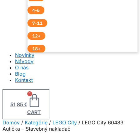
4-6
7-11
12+
18+
Novinky
Návody
O nás
Blog
Kontakt
1
51,85
€
CART
Domov
/
Kategórie
/
LEGO City
/ LEGO City 60483
Autíčka – Stavebný nakladač