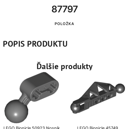
87797
POLOŽKA
POPIS PRODUKTU
Ďalšie produkty
LEGO Bionicle 50923 Nosník
LEGO Bionicle 45749