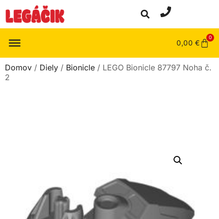
0
0,00
€
Domov
/
Diely
/
Bionicle
/ LEGO Bionicle 87797 Noha č.
2