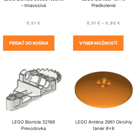
– tmavosivá
Predkolenie
0,51
€
0,51
€
–
0,90
€
PRIDAŤ DO KOŠÍKA
VÝBER MOŽNOSTÍ
LEGO Bionicle 32166
LEGO Anténa 3961 Okrúhly
Prevodovka
tanier 8×8