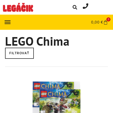
0
0,00
€
LEGO Chima
FILTROVAŤ