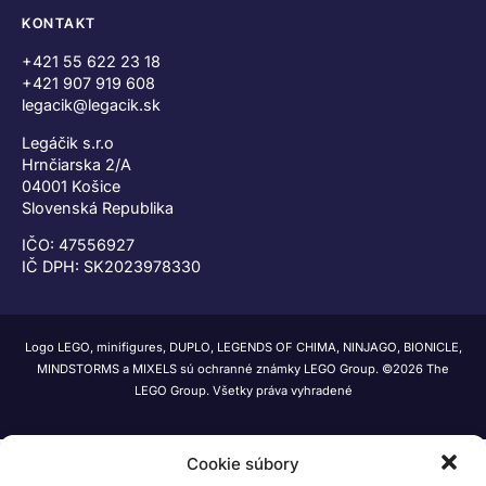
KONTAKT
+421 55 622 23 18
+421 907 919 608
legacik@legacik.sk
Legáčik s.r.o
Hrnčiarska 2/A
04001 Košice
Slovenská Republika
IČO: 47556927
IČ DPH: SK2023978330
Logo LEGO, minifigures, DUPLO, LEGENDS OF CHIMA, NINJAGO, BIONICLE,
MINDSTORMS a MIXELS sú ochranné známky LEGO Group. ©2026 The
LEGO Group. Všetky práva vyhradené
Cookie súbory