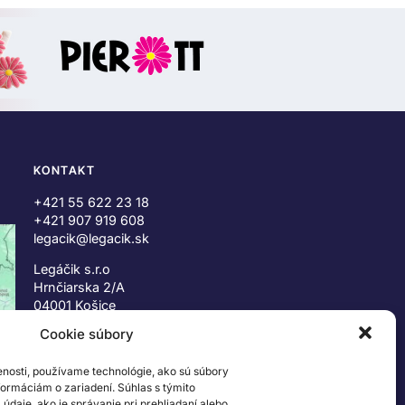
KONTAKT
+421 55 622 23 18
+421 907 919 608
legacik@legacik.sk
Legáčik s.r.o
Hrnčiarska 2/A
04001 Košice
Slovenská Republika
Cookie súbory
IČO: 47556927
enosti, používame technológie, ako sú súbory
IČ DPH: SK2023978330
nformáciám o zariadení. Súhlas s týmito
daje, ako je správanie pri prehliadaní alebo