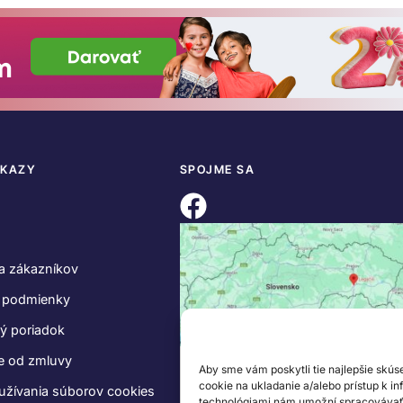
DKAZY
SPOJME SA
a zákazníkov
 podmienky
ý poriadok
e od zmluvy
Aby sme vám poskytli tie najlepšie skús
cookie na ukladanie a/alebo prístup k i
užívania súborov cookies
technológiami nám umožní spracovávať ú