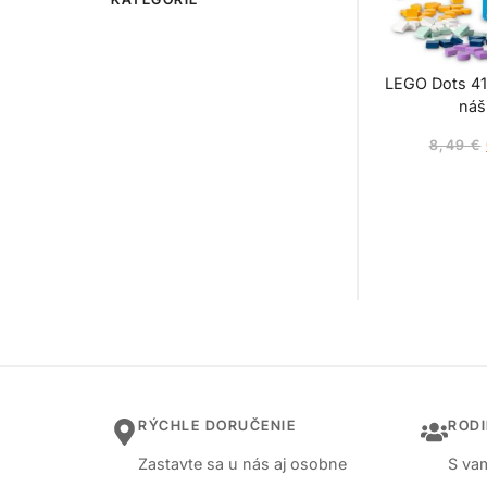
LEGO Dots 4
náš
8,49
€
RÝCHLE DORUČENIE
ROD
Zastavte sa u nás aj osobne
S vam