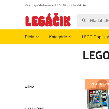
Váš najobľúbenejší LEGO® obchodík ❤️
Diely
Kategórie
LEGO Doplnky
LEGO
ZĽAVA -2
CENA
KATEGÓRIE