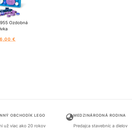
1955 Ozdobná
ivka
6,00
€
INNÝ OBCHODÍK LEGO
MEDZINÁRODNÁ RODINA
i už viac ako 20 rokov
Predajca stavebníc a dielov