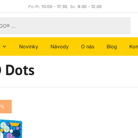
Po-Pi:
10:00 - 17:30
, So:
9:00 - 12:00
Novinky
Návody
O nás
Blog
Kon
 Dots
9%