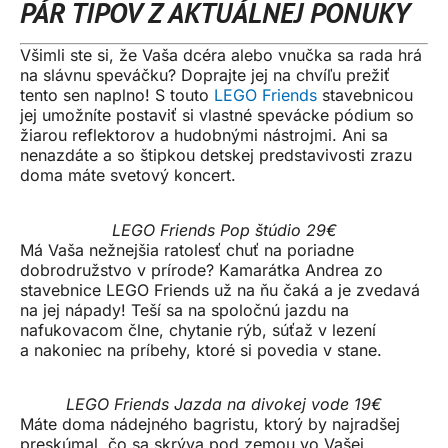
PÁR TIPOV Z AKTUÁLNEJ PONUKY
Všimli ste si, že Vaša dcéra alebo vnučka sa rada hrá
na slávnu speváčku? Doprajte jej na chvíľu prežiť
tento sen naplno! S touto
LEGO Friends
stavebnicou
jej umožníte postaviť si vlastné spevácke pódium so
žiarou reflektorov a hudobnými nástrojmi. Ani sa
nenazdáte a so štipkou detskej predstavivosti zrazu
doma máte svetový koncert.
LEGO Friends Pop štúdio 29€
Má Vaša nežnejšia ratolesť chuť na poriadne
dobrodružstvo v prírode? Kamarátka Andrea zo
stavebnice LEGO Friends už na ňu čaká a je zvedavá
na jej nápady! Teší sa na spoločnú jazdu na
nafukovacom člne, chytanie rýb, súťaž v lezení
a nakoniec na príbehy, ktoré si povedia v stane.
LEGO Friends Jazda na divokej vode 19€
Máte doma nádejného bagristu, ktorý by najradšej
preskúmal, čo sa skrýva pod zemou vo Vašej