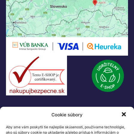
KONTAKT
Cookie súbory
+421 55 622 23 18
+421 907 919 608
Aby sme vám poskytli tie najlepšie skúsenosti, používame technológie,
legacik@legacik.sk
ako sú súbory cookie na ukladanie a/alebo prístup k informáciám o