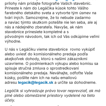
prílohy nám pridajte fotografie Vašich stavebníc.
Prineste k nám do Legáčika kúsok tohto Vášho
farebného detského sveta a vytvorte tým úsmev na
tvári iných. Samozrejme, že to nebude zadarmo
a naviac týmto skutkom potešíte nie len seba, ale aj
nás a nádejného zberateľa. Navyše, ak nám
stavebnice prinesiete kompletné a s
pôvodným návodom, tak ich od Vás odkúpime veľmi
výhodne.
U nás v Legáčiku vieme stavebnice rovno vykúpiť
alebo uviesť do komisionálneho predaja podľa
akejkoľvek dohody, ktorú s našimi zákazníkmi
uzavrieme. O podmienkach výkupu alebo komisu sa
spisuje stručná zmluva o sprostredkovaní
komisionálneho predaja. Neváhajte, odfoťte Vaše
kúsky, pošlite nám ich na našu emailovú
adresu
legacik@legacik.sk
a určite sa dohodneme.
Legáčik si vyhradzuje právo tovar neprevziať, ak má
plné alebo obmedzené priestory vydelené na tieto
účely.