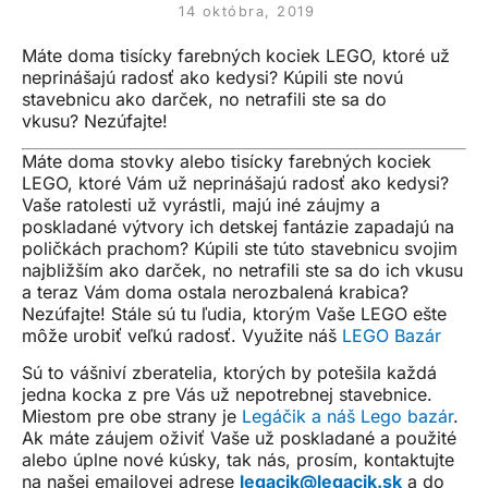
14 októbra, 2019
Máte doma tisícky farebných kociek LEGO, ktoré už
neprinášajú radosť ako kedysi? Kúpili ste novú
stavebnicu ako darček, no netrafili ste sa do
vkusu? Nezúfajte!
Máte doma stovky alebo tisícky farebných kociek
LEGO, ktoré Vám už neprinášajú radosť ako kedysi?
Vaše ratolesti už vyrástli, majú iné záujmy a
poskladané výtvory ich detskej fantázie zapadajú na
poličkách prachom? Kúpili ste túto stavebnicu svojim
najbližším ako darček, no netrafili ste sa do ich vkusu
a teraz Vám doma ostala nerozbalená krabica?
Nezúfajte! Stále sú tu ľudia, ktorým Vaše LEGO ešte
môže urobiť veľkú radosť. Využite náš
LEGO Bazár
Sú to vášniví zberatelia, ktorých by potešila každá
jedna kocka z pre Vás už nepotrebnej stavebnice.
Miestom pre obe strany je
Legáčik a náš Lego bazár
.
Ak máte záujem oživiť Vaše už poskladané a použité
alebo úplne nové kúsky, tak nás, prosím, kontaktujte
na našej emailovej adrese
legacik@legacik.sk
a do