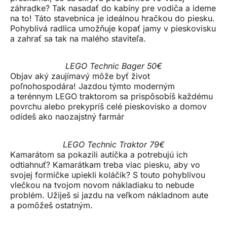
záhradke? Tak nasadať do kabíny pre vodiča a ideme
na to! Táto stavebnica je ideálnou hračkou do piesku.
Pohyblivá radlica umožňuje kopať jamy v pieskovisku
a zahrať sa tak na malého staviteľa.
LEGO Technic Bager 50€
Objav aký zaujímavý môže byť život
poľnohospodára! Jazdou týmto moderným
a terénnym LEGO traktorom sa prispôsobíš každému
povrchu alebo prekypríš celé pieskovisko a domov
odídeš ako naozajstný farmár
LEGO Technic Traktor 79€
Kamarátom sa pokazili autíčka a potrebujú ich
odtiahnuť? Kamarátkam treba viac piesku, aby vo
svojej formičke upiekli koláčik? S touto pohyblivou
vlečkou na tvojom novom nákladiaku to nebude
problém. Užiješ si jazdu na veľkom nákladnom aute
a pomôžeš ostatným.