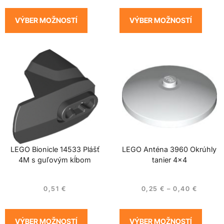
VÝBER MOŽNOSTÍ
VÝBER MOŽNOSTÍ
LEGO Bionicle 14533 Plášť
LEGO Anténa 3960 Okrúhly
4M s guľovým kĺbom
tanier 4×4
0,51
€
0,25
€
–
0,40
€
VÝBER MOŽNOSTÍ
VÝBER MOŽNOSTÍ