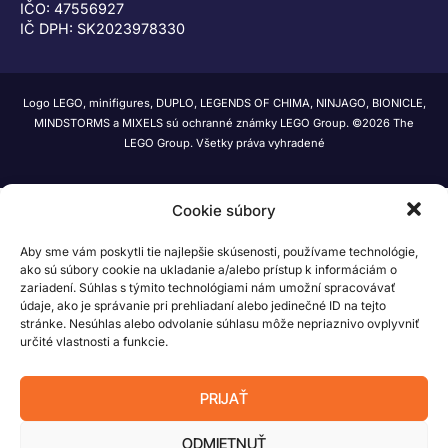
IČO: 47556927
IČ DPH: SK2023978330
Logo LEGO, minifigures, DUPLO, LEGENDS OF CHIMA, NINJAGO, BIONICLE,
MINDSTORMS a MIXELS sú ochranné známky LEGO Group. ©2026 The
LEGO Group. Všetky práva vyhradené
Cookie súbory
Aby sme vám poskytli tie najlepšie skúsenosti, používame technológie,
ako sú súbory cookie na ukladanie a/alebo prístup k informáciám o
zariadení. Súhlas s týmito technológiami nám umožní spracovávať
údaje, ako je správanie pri prehliadaní alebo jedinečné ID na tejto
stránke. Nesúhlas alebo odvolanie súhlasu môže nepriaznivo ovplyvniť
určité vlastnosti a funkcie.
PRIJAŤ
ODMIETNUŤ