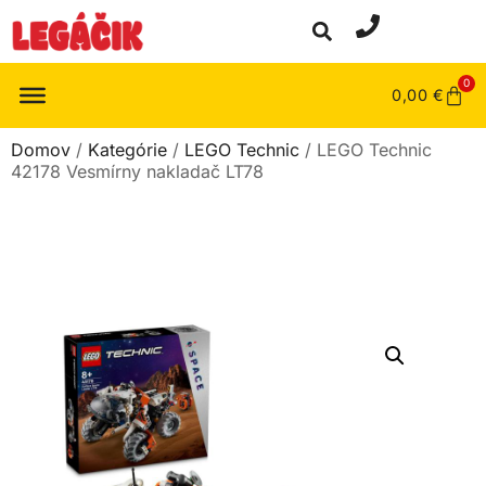
0
0,00
€
Domov
/
Kategórie
/
LEGO Technic
/ LEGO Technic
42178 Vesmírny nakladač LT78