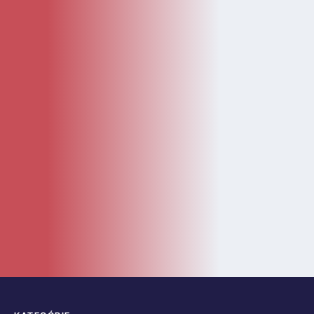
KATEGÓRIE
Kategórie
Diely
Návody
LEGO Doplnky
Katalóg
Novinky
Bazár
ČASTÉ ODKAZY
O nás
Kontakt