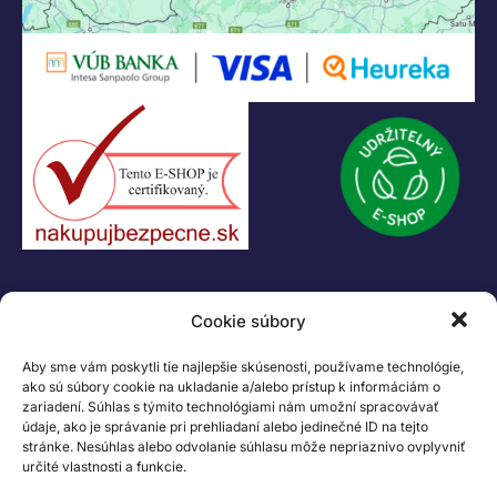
Hrnčiarska 2/A
04001 Košice
Slovenská Republika
IČO: 47556927
IČ DPH: SK2023978330
Logo LEGO, minifigures, DUPLO, LEGENDS OF CHIMA, NINJAGO, BIONICLE,
MINDSTORMS a MIXELS sú ochranné známky LEGO Group. ©2026 The
LEGO Group. Všetky práva vyhradené
Cookie súbory
Aby sme vám poskytli tie najlepšie skúsenosti, používame technológie,
ako sú súbory cookie na ukladanie a/alebo prístup k informáciám o
zariadení. Súhlas s týmito technológiami nám umožní spracovávať
údaje, ako je správanie pri prehliadaní alebo jedinečné ID na tejto
stránke. Nesúhlas alebo odvolanie súhlasu môže nepriaznivo ovplyvniť
určité vlastnosti a funkcie.