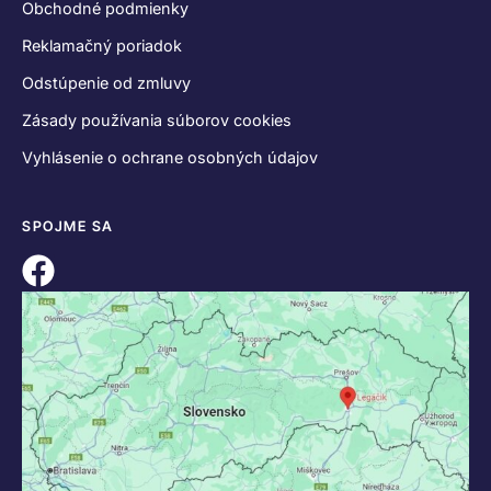
KONTAKT
+421 55 622 23 18
+421 907 919 608
legacik@legacik.sk
Legáčik s.r.o