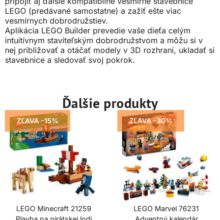
pripojiť aj ďalšie kompatibilné vesmírne stavebnice
LEGO (predávané samostatne) a zažiť ešte viac
vesmírnych dobrodružstiev.
Aplikácia LEGO Builder prevedie vaše dieťa celým
intuitívnym staviteľským dobrodružstvom a môžu si v
nej približovať a otáčať modely v 3D rozhraní, ukladať si
stavebnice a sledovať svoj pokrok.
Ďalšie produkty
ZĽAVA -15%
ZĽAVA -30%
LEGO Minecraft 21259
LEGO Marvel 76231
Plavba na pirátskej lodi
Adventný kalendár