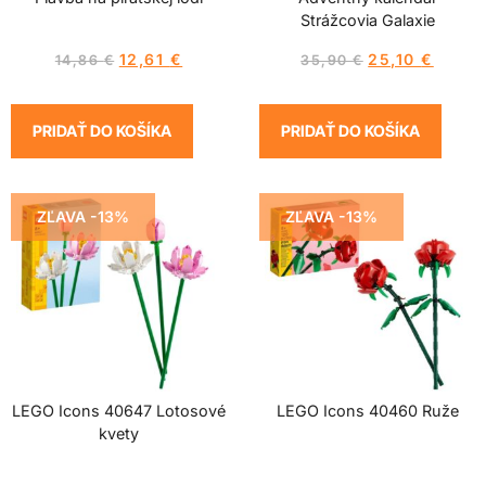
Strážcovia Galaxie
12,61
€
25,10
€
14,86
€
35,90
€
PRIDAŤ DO KOŠÍKA
PRIDAŤ DO KOŠÍKA
ZĽAVA -13%
ZĽAVA -13%
LEGO Icons 40647 Lotosové
LEGO Icons 40460 Ruže
kvety