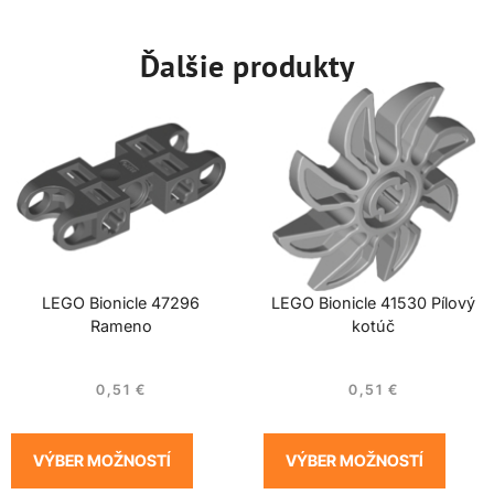
Ďalšie produkty
LEGO Bionicle 47296
LEGO Bionicle 41530 Pílový
Rameno
kotúč
0,51
€
0,51
€
VÝBER MOŽNOSTÍ
VÝBER MOŽNOSTÍ