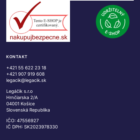
KONTAKT
+421 55 622 23 18
+421 907 919 608
legacik@legacik.sk
Legáčik s.r.o
Hrnčiarska 2/A
04001 Košice
Slovenská Republika
IČO: 47556927
IČ DPH: SK2023978330