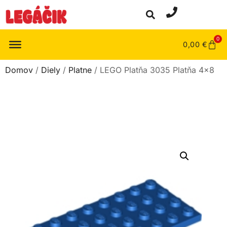
0
0,00
€
Domov
/
Diely
/
Platne
/ LEGO Platňa 3035 Platňa 4×8