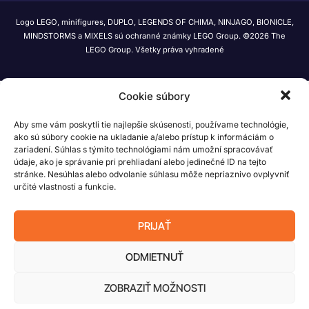
Logo LEGO, minifigures, DUPLO, LEGENDS OF CHIMA, NINJAGO, BIONICLE,
MINDSTORMS a MIXELS sú ochranné známky LEGO Group. ©2026 The
LEGO Group. Všetky práva vyhradené
Cookie súbory
Aby sme vám poskytli tie najlepšie skúsenosti, používame technológie,
ako sú súbory cookie na ukladanie a/alebo prístup k informáciám o
zariadení. Súhlas s týmito technológiami nám umožní spracovávať
údaje, ako je správanie pri prehliadaní alebo jedinečné ID na tejto
stránke. Nesúhlas alebo odvolanie súhlasu môže nepriaznivo ovplyvniť
určité vlastnosti a funkcie.
PRIJAŤ
ODMIETNUŤ
ZOBRAZIŤ MOŽNOSTI