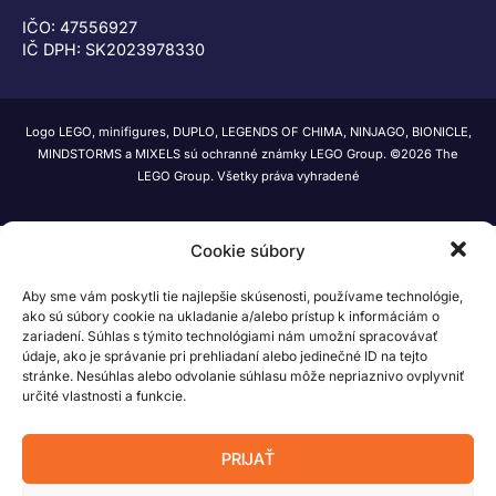
IČO: 47556927
IČ DPH: SK2023978330
Logo LEGO, minifigures, DUPLO, LEGENDS OF CHIMA, NINJAGO, BIONICLE,
MINDSTORMS a MIXELS sú ochranné známky LEGO Group. ©2026 The
LEGO Group. Všetky práva vyhradené
Cookie súbory
Aby sme vám poskytli tie najlepšie skúsenosti, používame technológie,
ako sú súbory cookie na ukladanie a/alebo prístup k informáciám o
zariadení. Súhlas s týmito technológiami nám umožní spracovávať
údaje, ako je správanie pri prehliadaní alebo jedinečné ID na tejto
stránke. Nesúhlas alebo odvolanie súhlasu môže nepriaznivo ovplyvniť
určité vlastnosti a funkcie.
PRIJAŤ