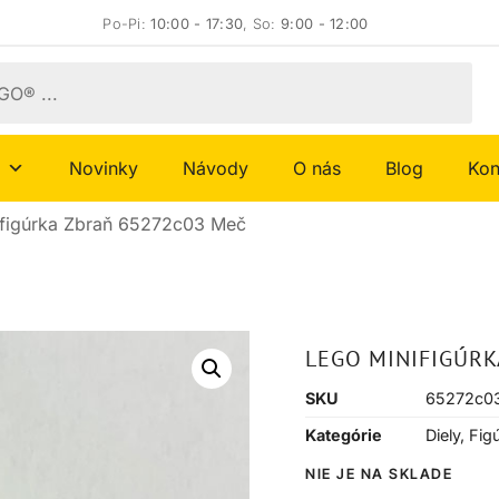
Po-Pi:
10:00 - 17:30
, So:
9:00 - 12:00
Novinky
Návody
O nás
Blog
Kon
figúrka Zbraň 65272c03 Meč
LEGO MINIFIGÚRK
SKU
65272c0
Kategórie
Diely
,
Fig
NIE JE NA SKLADE