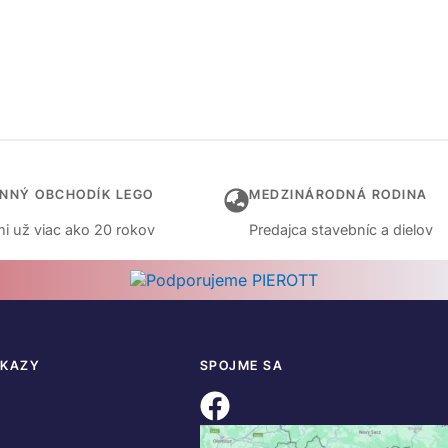
INNÝ OBCHODÍK LEGO
MEDZINÁRODNÁ RODINA
i už viac ako 20 rokov
Predajca stavebníc a dielov
DKAZY
SPOJME SA