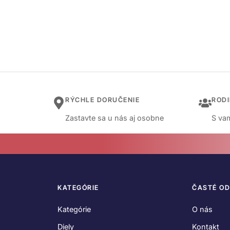
RÝCHLE DORUČENIE
ROD
Zastavte sa u nás aj osobne
S vam
KATEGÓRIE
ČASTÉ O
Kategórie
O nás
Diely
Kontakt