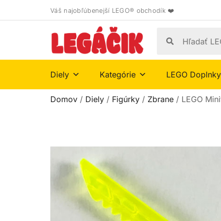
Váš najobľúbenejší LEGO® obchodík ❤️
Diely
Kategórie
LEGO Doplnky
Domov
/
Diely
/
Figúrky
/
Zbrane
/ LEGO Mini