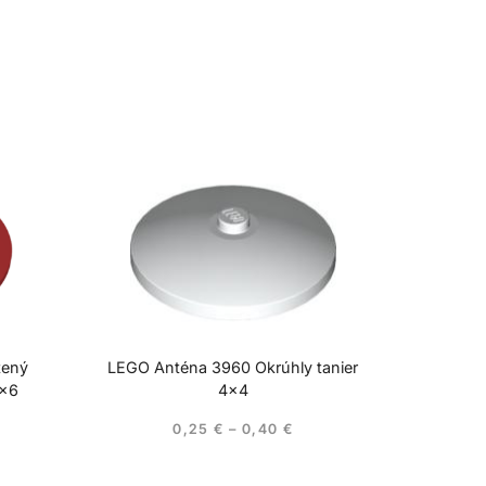
tený
LEGO Anténa 3960 Okrúhly tanier
6×6
4×4
0,25
€
–
0,40
€