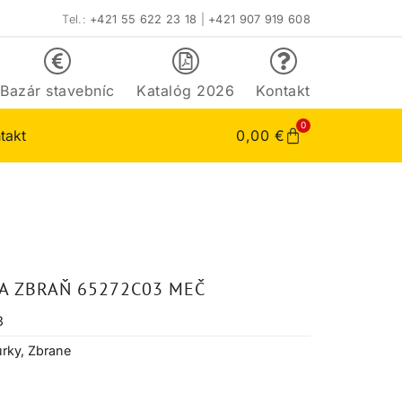
Tel.:
+421 55 622 23 18
|
+421 907 919 608
Bazár stavebníc
Katalóg 2026
Kontakt
0
takt
0,00
€
A ZBRAŇ 65272C03 MEČ
3
úrky
,
Zbrane