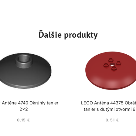
Ďalšie produkty
 Anténa 4740 Okrúhly tanier
LEGO Anténa 44375 Obrá
2×2
tanier s dutými otvormi 
0,15
€
0,51
€