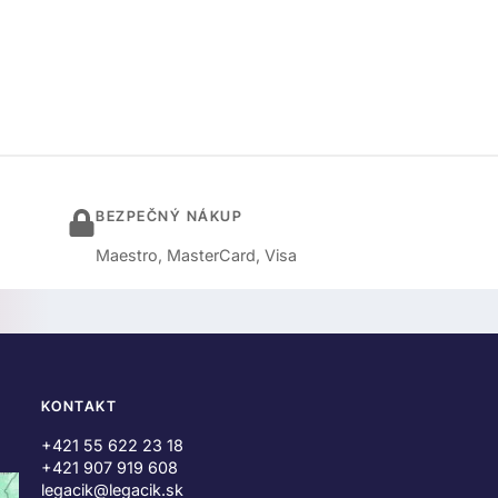
BEZPEČNÝ NÁKUP
Maestro, MasterCard, Visa
KONTAKT
+421 55 622 23 18
+421 907 919 608
legacik@legacik.sk