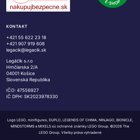
KONTAKT
+421 55 622 23 18
+421 907 919 608
legacik@legacik.sk
Legáčik s.r.o
Hrnčiarska 2/A
04001 Košice
Slovenská Republika
IČO: 47556927
IČ DPH: SK2023978330
Logo LEGO, minifigures, DUPLO, LEGENDS OF CHIMA, NINJAGO, BIONICLE,
MINDSTORMS a MIXELS sú ochranné známky LEGO Group. ©2026 The
LEGO Group. Všetky práva vyhradené