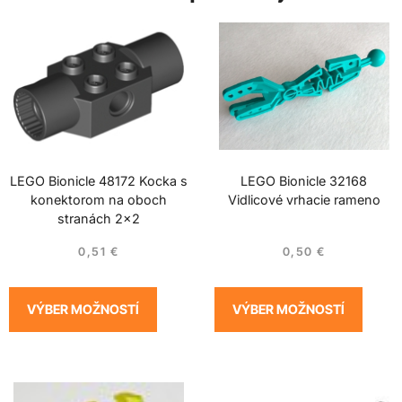
LEGO Bionicle 48172 Kocka s
LEGO Bionicle 32168
konektorom na oboch
Vidlicové vrhacie rameno
stranách 2×2
0,51
€
0,50
€
VÝBER MOŽNOSTÍ
VÝBER MOŽNOSTÍ