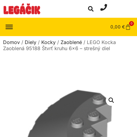
0
0,00
€
Domov
/
Diely
/
Kocky
/
Zaoblené
/ LEGO Kocka
Zaoblená 95188 Štvrť kruhu 6×6 – strešný diel