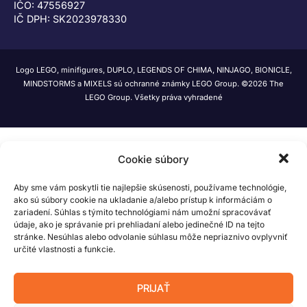
IČO: 47556927
IČ DPH: SK2023978330
Logo LEGO, minifigures, DUPLO, LEGENDS OF CHIMA, NINJAGO, BIONICLE,
MINDSTORMS a MIXELS sú ochranné známky LEGO Group. ©2026 The
LEGO Group. Všetky práva vyhradené
Cookie súbory
Aby sme vám poskytli tie najlepšie skúsenosti, používame technológie,
ako sú súbory cookie na ukladanie a/alebo prístup k informáciám o
zariadení. Súhlas s týmito technológiami nám umožní spracovávať
údaje, ako je správanie pri prehliadaní alebo jedinečné ID na tejto
stránke. Nesúhlas alebo odvolanie súhlasu môže nepriaznivo ovplyvniť
určité vlastnosti a funkcie.
PRIJAŤ