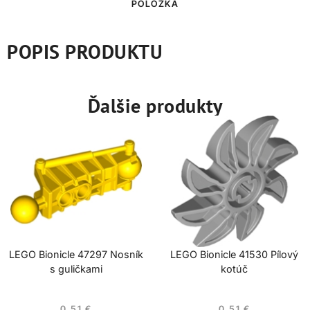
POLOŽKA
POPIS PRODUKTU
Ďalšie produkty
LEGO Bionicle 47297 Nosník
LEGO Bionicle 41530 Pílový
s guličkami
kotúč
0,51
€
0,51
€