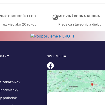
INNÝ OBCHODÍK LEGO
MEDZINÁRODNÁ RODINA
i už viac ako 20 rokov
Predajca stavebníc a dielov
DKAZY
SPOJME SA
a zákazníkov
 podmienky
ý poriadok