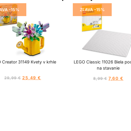
AVA -15%
ZĽAVA -15%
Creator 31149 Kvety v krhle
LEGO Classic 11026 Biela po
na stavanie
25,49
€
29,99
€
7,60
€
8,99
€