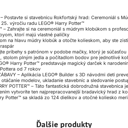
stavte si stavebnicu Rokfortský hrad: Ceremoniál s Múd
 25. výročiu radu LEGO® Harry Potter™
Zahrajte si na ceremoniál s múdrym klobúkom s profes
om, ktorí majú vlastné paličky
na hlavu múdry klobúk a otočte kolieskom, aby ste zistili
vraspár
 príbehy s patrónom v podobe mačky, ktorý je súčasťou k
, stolom plným jedla a počítadlom bodov pre jednotlivé koľ
® Harry Potter™ predstavuje magický darček k narodeninám
 Pottera od 7 rokov
AVY – Aplikácia LEGO® Builder s 3D návodmi deti preved
a otáčanie modelov, ukladanie stavebníc a sledovanie post
POTTER™ – Táto fantastická dobrodružná stavebnica je 
ením vytvoríte ten najprepracovanejší bradavický hrad z k
Potter™ sa skladá zo 124 dielikov a otočné koliesko meri
Ďalšie produkty