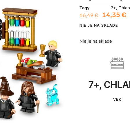
Tagy
7+
,
Chlap
14,35
€
16,49
€
NIE JE NA SKLADE
Nie je na sklade
7+
,
CHLA
VEK