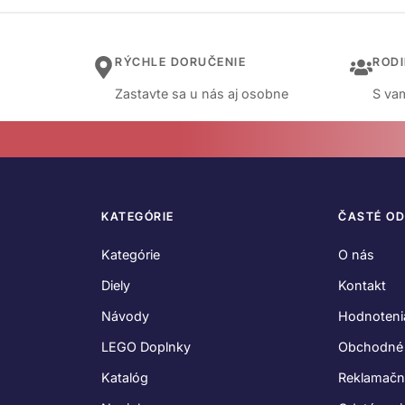
RÝCHLE DORUČENIE
ROD
Zastavte sa u nás aj osobne
S vam
KATEGÓRIE
ČASTÉ O
Kategórie
O nás
Diely
Kontakt
Návody
Hodnoteni
LEGO Doplnky
Obchodné
Katalóg
Reklamačn