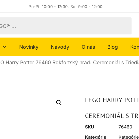
Po-Pi:
10:00 - 17:30
, So:
9:00 - 12:00
Novinky
Návody
O nás
Blog
Kon
O Harry Potter 76460 Rokfortský hrad: Ceremoniál s Trie
LEGO HARRY POTT
CEREMONIÁL S T
SKU
76460
Kategórie
Kategórie