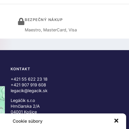
BEZPEČNÝ NÁKUP
Maestro, MasterCard, Visa
KONTAKT
+421 55 622 23 18
+421 907 919 608
legacik@legacik.sk
Legáčik s.r.o
Hrnčiarska 2/A
04001 Košice
Slovenská Republika
Cookie súbory
IČO: 47556927