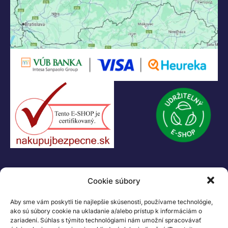
KONTAKT
Cookie súbory
+421 55 622 23 18
+421 907 919 608
Aby sme vám poskytli tie najlepšie skúsenosti, používame technológie,
legacik@legacik.sk
ako sú súbory cookie na ukladanie a/alebo prístup k informáciám o
zariadení. Súhlas s týmito technológiami nám umožní spracovávať