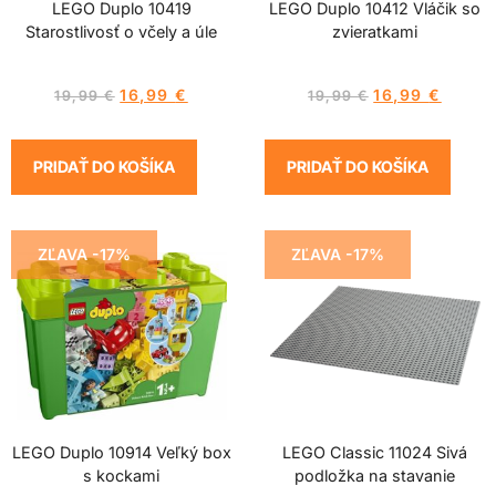
LEGO Duplo 10419
LEGO Duplo 10412 Vláčik so
Starostlivosť o včely a úle
zvieratkami
16,99
€
16,99
€
19,99
€
19,99
€
PRIDAŤ DO KOŠÍKA
PRIDAŤ DO KOŠÍKA
ZĽAVA -17%
ZĽAVA -17%
LEGO Duplo 10914 Veľký box
LEGO Classic 11024 Sivá
s kockami
podložka na stavanie