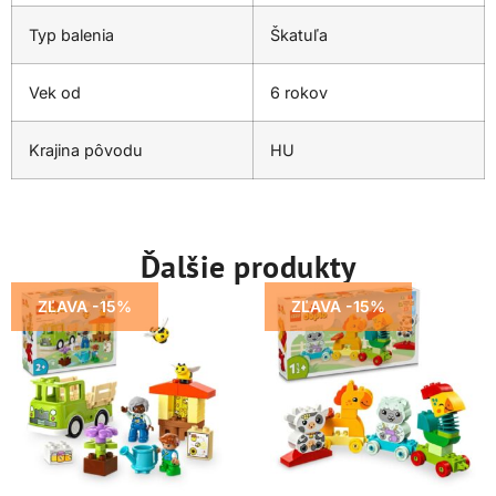
Typ balenia
Škatuľa
Vek od
6 rokov
Krajina pôvodu
HU
Ďalšie produkty
ZĽAVA -15%
ZĽAVA -15%