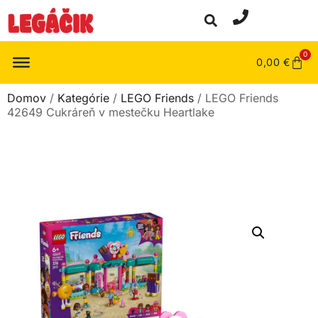
0
0,00
€
Domov
/
Kategórie
/
LEGO Friends
/ LEGO Friends
42649 Cukráreň v mestečku Heartlake