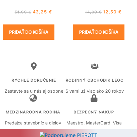
43,25
€
12,50
€
51,99
€
14,99
€
PRIDAŤ DO KOŠÍKA
PRIDAŤ DO KOŠÍKA
RÝCHLE DORUČENIE
RODINNÝ OBCHODÍK LEGO
Zastavte sa u nás aj osobne
S vami už viac ako 20 rokov
MEDZINÁRODNÁ RODINA
BEZPEČNÝ NÁKUP
Predajca stavebníc a dielov
Maestro, MasterCard, Visa