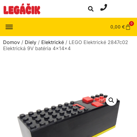
0
0,00
€
Domov
/
Diely
/
Elektrické
/ LEGO Elektrické 2847c02
Elektrická 9V batéria 4x14x4