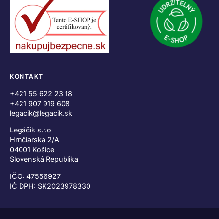
KONTAKT
+421 55 622 23 18
+421 907 919 608
legacik@legacik.sk
Legáčik s.r.o
Hrnčiarska 2/A
04001 Košice
Slovenská Republika
IČO: 47556927
IČ DPH: SK2023978330