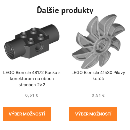
Ďalšie produkty
LEGO Bionicle 48172 Kocka s
LEGO Bionicle 41530 Pílový
konektorom na oboch
kotúč
stranách 2×2
0,51
€
0,51
€
VÝBER MOŽNOSTÍ
VÝBER MOŽNOSTÍ