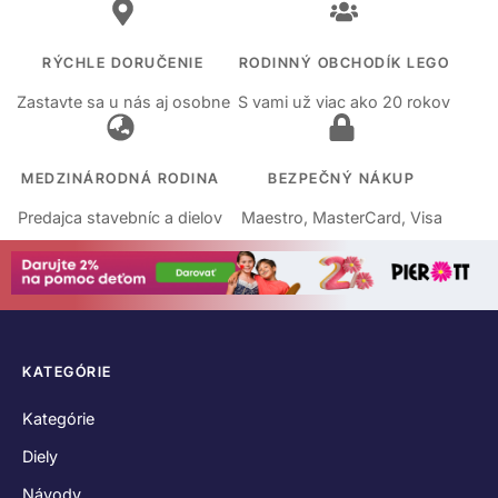
RÝCHLE DORUČENIE
RODINNÝ OBCHODÍK LEGO
Zastavte sa u nás aj osobne
S vami už viac ako 20 rokov
MEDZINÁRODNÁ RODINA
BEZPEČNÝ NÁKUP
Predajca stavebníc a dielov
Maestro, MasterCard, Visa
KATEGÓRIE
Kategórie
Diely
Návody