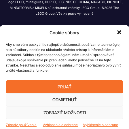
Logo LEGO, minifigures, DUPLO, LEGENDS OF CHIMA, NINJAGO, BIONICLE,
MINDSTORMS a MIXELS sú ochranné známky LEGO Group. ©2026 The
LEGO Group. Všetky práva vyhradené
Cookie súbory
Aby sme vám poskytli tie najlepšie skúsenosti, používame technológie,
ako sú súbory cookie na ukladanie a/alebo prístup k informáciám o
zariadení. Súhlas s týmito technológiami nám umožní spracovávať
údaje, ako je správanie pri prehliadaní alebo jedinečné ID na tejto
stránke. Nesúhlas alebo odvolanie súhlasu môže nepriaznivo ovplyvniť
určité vlastnosti a funkcie.
PRIJAŤ
ODMIETNUŤ
ZOBRAZIŤ MOŽNOSTI
Zásady používania
Vyhlásenie o ochrane
Vyhlásenie o ochrane