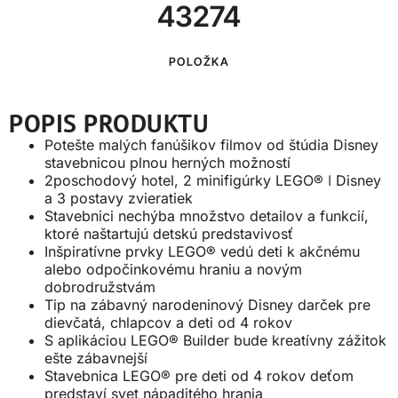
43274
POLOŽKA
POPIS PRODUKTU
Potešte malých fanúšikov filmov od štúdia Disney
stavebnicou plnou herných možností
2poschodový hotel, 2 minifigúrky LEGO® ǀ Disney
a 3 postavy zvieratiek
Stavebnici nechýba množstvo detailov a funkcií,
ktoré naštartujú detskú predstavivosť
Inšpiratívne prvky LEGO® vedú deti k akčnému
alebo odpočinkovému hraniu a novým
dobrodružstvám
Tip na zábavný narodeninový Disney darček pre
dievčatá, chlapcov a deti od 4 rokov
S aplikáciou LEGO® Builder bude kreatívny zážitok
ešte zábavnejší
Stavebnica LEGO® pre deti od 4 rokov deťom
predstaví svet nápaditého hrania