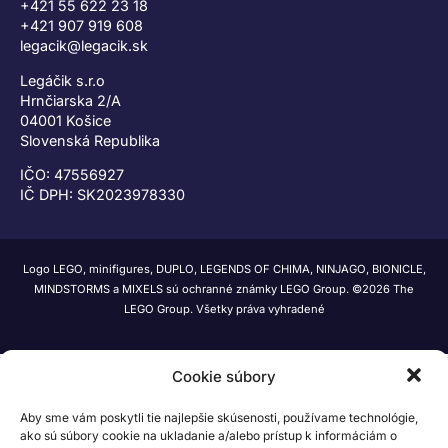
+421 55 622 23 18
+421 907 919 608
legacik@legacik.sk
Legáčik s.r.o
Hrnčiarska 2/A
04001 Košice
Slovenská Republika
IČO: 47556927
IČ DPH: SK2023978330
Logo LEGO, minifigures, DUPLO, LEGENDS OF CHIMA, NINJAGO, BIONICLE,
MINDSTORMS a MIXELS sú ochranné známky LEGO Group. ©2026 The
LEGO Group. Všetky práva vyhradené
Cookie súbory
Aby sme vám poskytli tie najlepšie skúsenosti, používame technológie,
ako sú súbory cookie na ukladanie a/alebo prístup k informáciám o