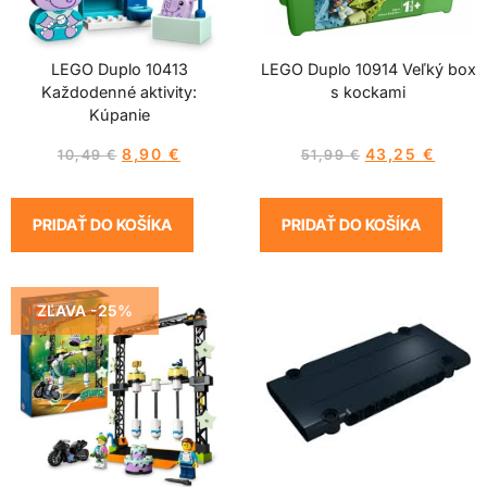
LEGO Duplo 10413
LEGO Duplo 10914 Veľký box
Každodenné aktivity:
s kockami
Kúpanie
8,90
€
43,25
€
10,49
€
51,99
€
PRIDAŤ DO KOŠÍKA
PRIDAŤ DO KOŠÍKA
ZĽAVA -25%