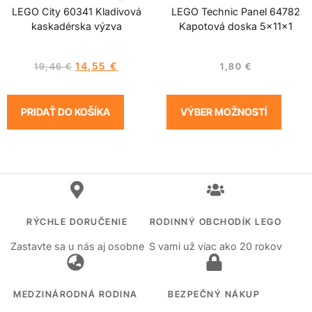
LEGO City 60341 Kladivová
LEGO Technic Panel 64782
kaskadérska výzva
Kapotová doska 5x11x1
14,55
€
19,46
€
1,80
€
PRIDAŤ DO KOŠÍKA
VÝBER MOŽNOSTÍ
RÝCHLE DORUČENIE
RODINNÝ OBCHODÍK LEGO
Zastavte sa u nás aj osobne
S vami už viac ako 20 rokov
MEDZINÁRODNÁ RODINA
BEZPEČNÝ NÁKUP