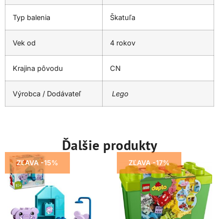
Typ balenia
Škatuľa
Vek od
4 rokov
Krajina pôvodu
CN
Výrobca / Dodávateľ
Lego
Ďalšie produkty
ZĽAVA -15%
ZĽAVA -17%