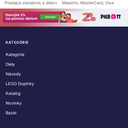
Predajca stavebníc a dielov
Maestro, MasterCard, Visa
KATEGÓRIE
Kategórie
Diely
Návody
LEGO Doplnky
Katalóg
Novinky
Bazár