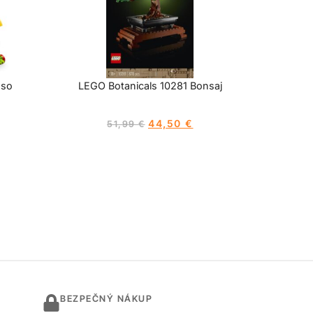
 so
LEGO Botanicals 10281 Bonsaj
44,50
€
51,99
€
BEZPEČNÝ NÁKUP