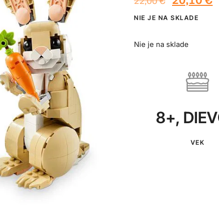
22,00
€
NIE JE NA SKLADE
Nie je na sklade
8+
,
DIE
VEK