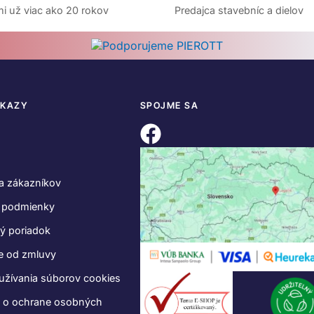
i už viac ako 20 rokov
Predajca stavebníc a dielov
DKAZY
SPOJME SA
a zákazníkov
 podmienky
ý poriadok
e od zmluvy
užívania súborov cookies
e o ochrane osobných