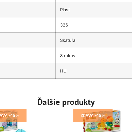
Plast
326
Škatuľa
8 rokov
HU
Ďalšie produkty
AVA -15%
ZĽAVA -15%