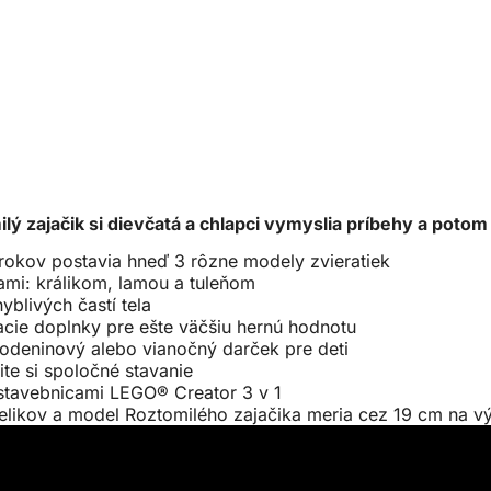
ý zajačik si dievčatá a chlapci vymyslia príbehy a potom
 rokov postavia hneď 3 rôzne modely zvieratiek
ami: králikom, lamou a tuleňom
yblivých častí tela
acie doplnky pre ešte väčšiu hernú hodnotu
rodeninový alebo vianočný darček pre deti
ite si spoločné stavanie
 stavebnicami LEGO® Creator 3 v 1
ielikov a model Roztomilého zajačika meria cez 19 cm na v