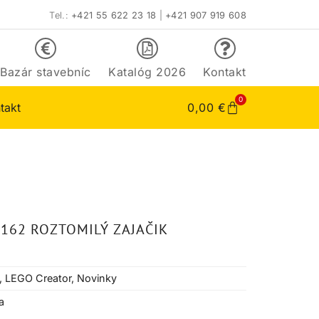
Tel.:
+421 55 622 23 18
|
+421 907 919 608
Bazár stavebníc
Katalóg 2026
Kontakt
0
takt
0,00
€
162 ROZTOMILÝ ZAJAČIK
,
LEGO Creator
,
Novinky
a