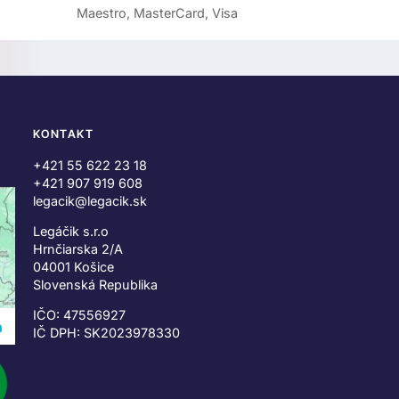
Maestro, MasterCard, Visa
KONTAKT
+421 55 622 23 18
+421 907 919 608
legacik@legacik.sk
Legáčik s.r.o
Hrnčiarska 2/A
04001 Košice
Slovenská Republika
IČO: 47556927
IČ DPH: SK2023978330