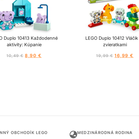
O Duplo 10413 Každodenné
LEGO Duplo 10412 Vláčik
aktivity: Kúpanie
zvieratkami
8,90
€
16,99
€
10,49
€
19,99
€
INNÝ OBCHODÍK LEGO
MEDZINÁRODNÁ RODINA