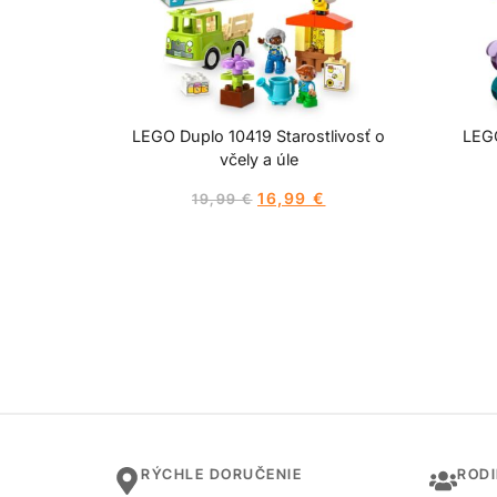
LEGO Duplo 10419 Starostlivosť o
LEG
včely a úle
16,99
€
19,99
€
RÝCHLE DORUČENIE
ROD