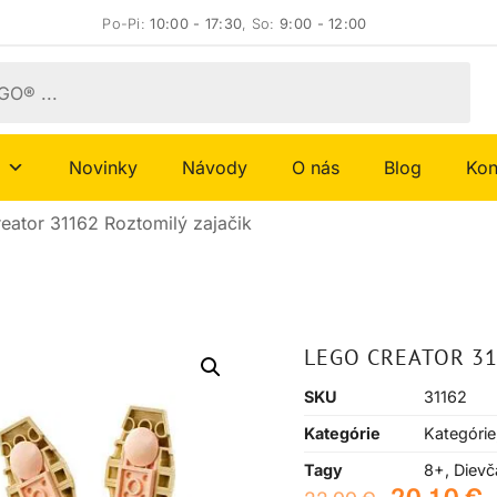
Po-Pi:
10:00 - 17:30
, So:
9:00 - 12:00
Novinky
Návody
O nás
Blog
Kon
eator 31162 Roztomilý zajačik
LEGO CREATOR 31
SKU
31162
Kategórie
Kategórie
Tagy
8+
,
Dievč
20,10
€