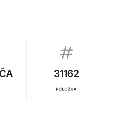
VČA
31162
POLOŽKA