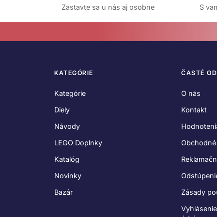
Zastavte sa u nás aj osobne
S vam
KATEGÓRIE
ČASTÉ O
Kategórie
O nás
Diely
Kontakt
Návody
Hodnoteni
LEGO Doplnky
Obchodné
Katalóg
Reklamačn
Novinky
Odstúpeni
Bazár
Zásady po
Vyhláseni