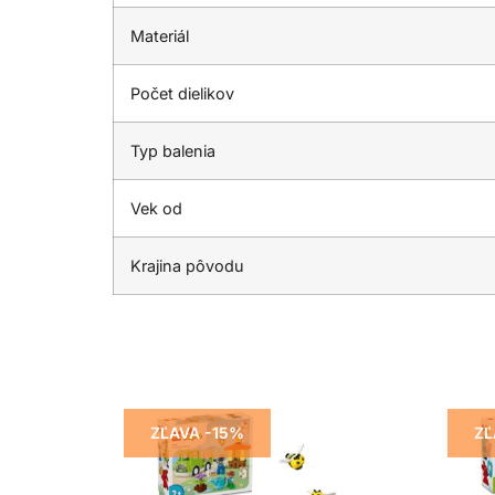
Materiál
Počet dielikov
Typ balenia
Vek od
Krajina pôvodu
ZĽAVA -15%
ZĽ