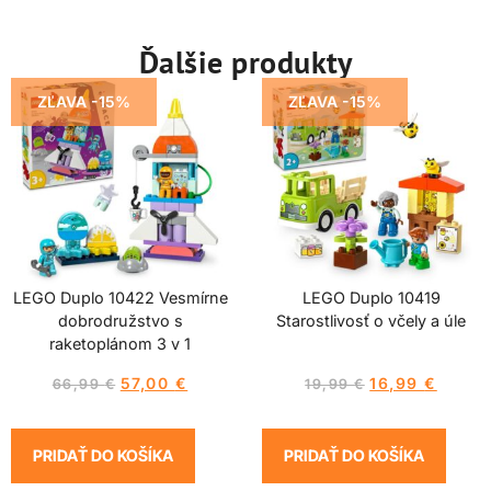
Ďalšie produkty
ZĽAVA -15%
ZĽAVA -15%
LEGO Duplo 10422 Vesmírne
LEGO Duplo 10419
dobrodružstvo s
Starostlivosť o včely a úle
raketoplánom 3 v 1
57,00
€
16,99
€
66,99
€
19,99
€
PRIDAŤ DO KOŠÍKA
PRIDAŤ DO KOŠÍKA