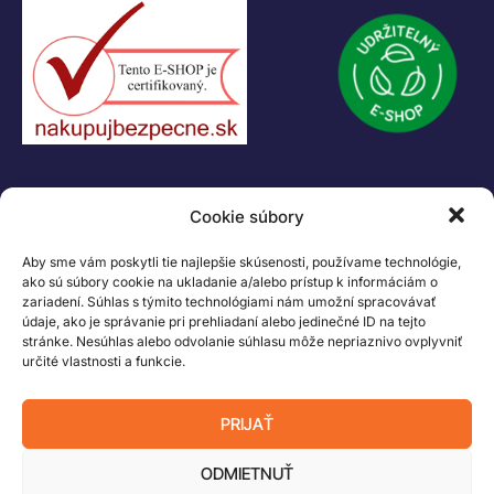
KONTAKT
Cookie súbory
+421 55 622 23 18
+421 907 919 608
Aby sme vám poskytli tie najlepšie skúsenosti, používame technológie,
legacik@legacik.sk
ako sú súbory cookie na ukladanie a/alebo prístup k informáciám o
zariadení. Súhlas s týmito technológiami nám umožní spracovávať
Legáčik s.r.o
údaje, ako je správanie pri prehliadaní alebo jedinečné ID na tejto
Hrnčiarska 2/A
stránke. Nesúhlas alebo odvolanie súhlasu môže nepriaznivo ovplyvniť
04001 Košice
určité vlastnosti a funkcie.
Slovenská Republika
IČO: 47556927
PRIJAŤ
IČ DPH: SK2023978330
ODMIETNUŤ