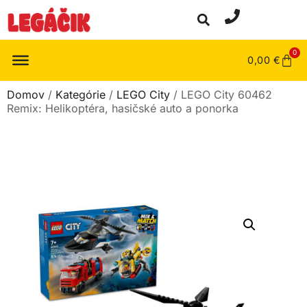
0
0,00
€
Domov
/
Kategórie
/
LEGO City
/ LEGO City 60462
Remix: Helikoptéra, hasičské auto a ponorka