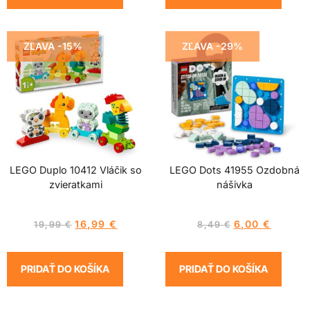
ZĽAVA -15%
ZĽAVA -29%
LEGO Duplo 10412 Vláčik so
LEGO Dots 41955 Ozdobná
zvieratkami
nášivka
16,99
€
6,00
€
19,99
€
8,49
€
PRIDAŤ DO KOŠÍKA
PRIDAŤ DO KOŠÍKA