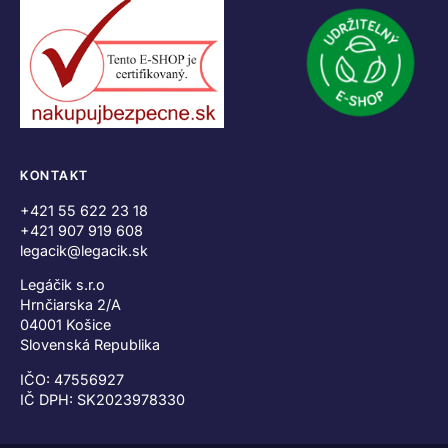
KONTAKT
+421 55 622 23 18
+421 907 919 608
legacik@legacik.sk
Legáčik s.r.o
Hrnčiarska 2/A
04001 Košice
Slovenská Republika
IČO: 47556927
IČ DPH: SK2023978330