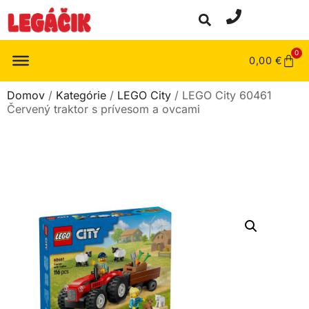
0
0,00
€
Domov
/
Kategórie
/
LEGO City
/ LEGO City 60461
Červený traktor s prívesom a ovcami