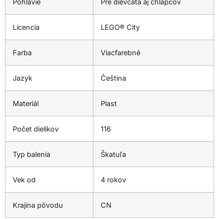
Pohlavie
Pre dievčatá aj chlapcov
Licencia
LEGO® City
Farba
Viacfarebné
Jazyk
Čeština
Materiál
Plast
Počet dielikov
116
Typ balenia
Škatuľa
Vek od
4 rokov
Krajina pôvodu
CN