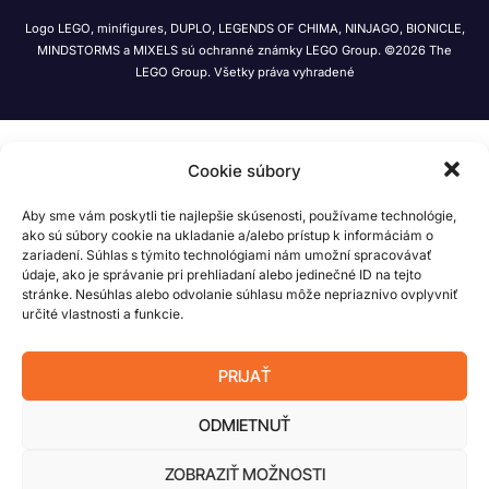
Logo LEGO, minifigures, DUPLO, LEGENDS OF CHIMA, NINJAGO, BIONICLE,
MINDSTORMS a MIXELS sú ochranné známky LEGO Group. ©2026 The
LEGO Group. Všetky práva vyhradené
Cookie súbory
Aby sme vám poskytli tie najlepšie skúsenosti, používame technológie,
ako sú súbory cookie na ukladanie a/alebo prístup k informáciám o
zariadení. Súhlas s týmito technológiami nám umožní spracovávať
údaje, ako je správanie pri prehliadaní alebo jedinečné ID na tejto
stránke. Nesúhlas alebo odvolanie súhlasu môže nepriaznivo ovplyvniť
určité vlastnosti a funkcie.
PRIJAŤ
ODMIETNUŤ
ZOBRAZIŤ MOŽNOSTI