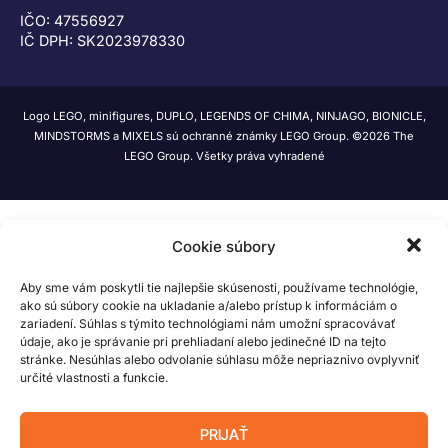
IČO: 47556927
IČ DPH: SK2023978330
Logo LEGO, minifigures, DUPLO, LEGENDS OF CHIMA, NINJAGO, BIONICLE,
MINDSTORMS a MIXELS sú ochranné známky LEGO Group. ©2026 The
LEGO Group. Všetky práva vyhradené
Cookie súbory
Aby sme vám poskytli tie najlepšie skúsenosti, používame technológie,
ako sú súbory cookie na ukladanie a/alebo prístup k informáciám o
zariadení. Súhlas s týmito technológiami nám umožní spracovávať
údaje, ako je správanie pri prehliadaní alebo jedinečné ID na tejto
stránke. Nesúhlas alebo odvolanie súhlasu môže nepriaznivo ovplyvniť
určité vlastnosti a funkcie.
PRIJAŤ