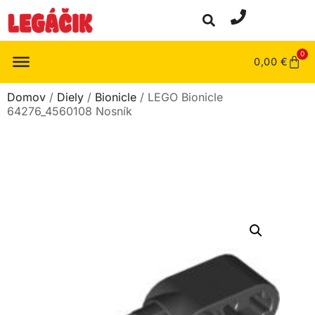
0
0,00
€
Domov
/
Diely
/
Bionicle
/ LEGO Bionicle
64276_4560108 Nosník