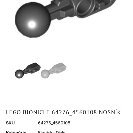
LEGO BIONICLE 64276_4560108 NOSNÍK
SKU
64276_4560108
Kategórie
Bionicle
,
Diely