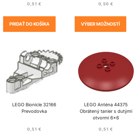
0,51
€
0,50
€
PRIDAŤ DO KOŠÍKA
VÝBER MOŽNOSTÍ
LEGO Bionicle 32166
LEGO Anténa 44375
Prevodovka
Obrátený tanier s dutými
otvormi 6×6
0,51
€
0,51
€