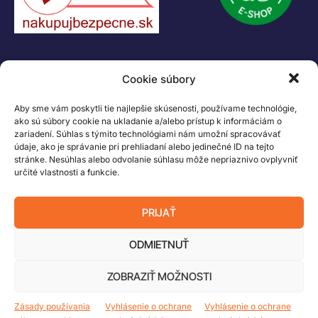
KONTAKT
Cookie súbory
+421 55 622 23 18
+421 907 919 608
Aby sme vám poskytli tie najlepšie skúsenosti, používame technológie,
legacik@legacik.sk
ako sú súbory cookie na ukladanie a/alebo prístup k informáciám o
zariadení. Súhlas s týmito technológiami nám umožní spracovávať
Legáčik s.r.o
údaje, ako je správanie pri prehliadaní alebo jedinečné ID na tejto
Hrnčiarska 2/A
stránke. Nesúhlas alebo odvolanie súhlasu môže nepriaznivo ovplyvniť
určité vlastnosti a funkcie.
04001 Košice
Slovenská Republika
PRIJAŤ
IČO: 47556927
IČ DPH: SK2023978330
ODMIETNUŤ
ZOBRAZIŤ MOŽNOSTI
Logo LEGO, minifigures, DUPLO, LEGENDS OF CHIMA, NINJAGO, BIONICLE,
MINDSTORMS a MIXELS sú ochranné známky LEGO Group. ©2026 The
Zásady používania
Vyhlásenie o ochrane
Vyhlásenie o ochrane
LEGO Group. Všetky práva vyhradené