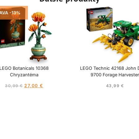
AVA -13%
LEGO Botanicals 10368
LEGO Technic 42168 John 
Chryzantéma
9700 Forage Harveste
27,00
€
30,99
€
43,99
€