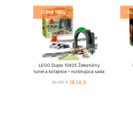
ZĽAVA -18%
ZĽ
LEGO Duplo 10425 Železničný
tunel a koľajnice – rozširujúca sada
18,10
€
22,00
€