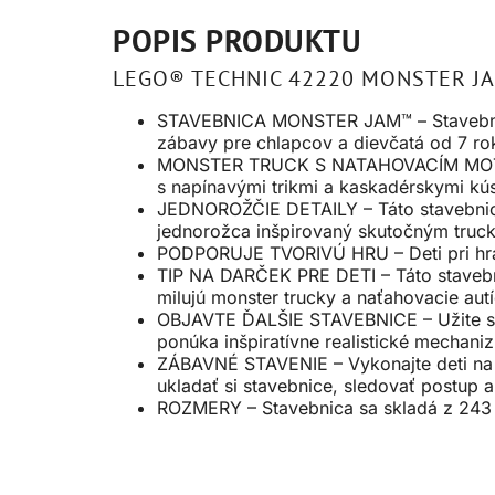
POPIS PRODUKTU
LEGO® TECHNIC 42220 MONSTER 
STAVEBNICA MONSTER JAM™ – Stavebni
zábavy pre chlapcov a dievčatá od 7 rok
MONSTER TRUCK S NATAHOVACÍM MOTOROM 
s napínavými trikmi a kaskadérskymi kú
JEDNOROŽČIE DETAILY – Táto stavebnica 
jednorožca inšpirovaný skutočným tru
PODPORUJE TVORIVÚ HRU – Deti pri hran
TIP NA DARČEK PRE DETI – Táto stavebni
milujú monster trucky a naťahovacie aut
OBJAVTE ĎALŠIE STAVEBNICE – Užite si 
ponúka inšpiratívne realistické mechani
ZÁBAVNÉ STAVENIE – Vykonajte deti na 
ukladať si stavebnice, sledovať postup a
ROZMERY – Stavebnica sa skladá z 243 d