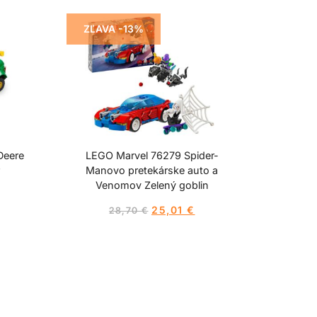
ZĽAVA -13%
Deere
LEGO Marvel 76279 Spider-
r
Manovo pretekárske auto a
Venomov Zelený goblin
25,01
€
28,70
€