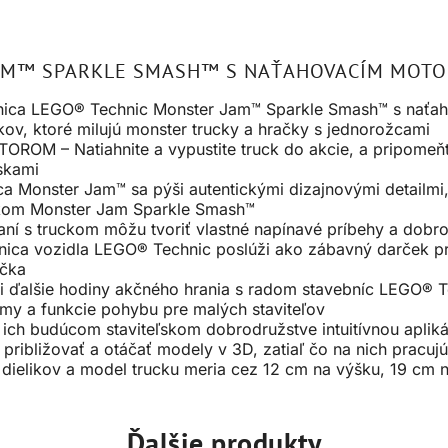
JAM™ SPARKLE SMASH™ S NAŤAHOVACÍM MOT
ca LEGO® Technic Monster Jam™ Sparkle Smash™ s naťah
ov, ktoré milujú monster trucky a hračky s jednorožcami
– Natiahnite a vypustite truck do akcie, a pripomeňte 
skami
Monster Jam™ sa pýši autentickými dizajnovými detailmi, a
ckom Monster Jam Sparkle Smash™
í s truckom môžu tvoriť vlastné napínavé príbehy a dobr
ca vozidla LEGO® Technic poslúži ako zábavný darček pre
íčka
ďalšie hodiny akčného hrania s radom stavebníc LEGO® Te
zmy a funkcie pohybu pre malých staviteľov
ich budúcom staviteľskom dobrodružstve intuitívnou apli
 približovať a otáčať modely v 3D, zatiaľ čo na nich pracujú
ielikov a model trucku meria cez 12 cm na výšku, 19 cm na
Ďalšie produkty