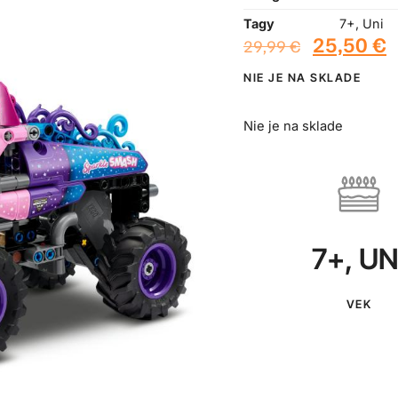
Tagy
7+
,
Uni
25,50
€
29,99
€
NIE JE NA SKLADE
Nie je na sklade
7+
,
UN
VEK