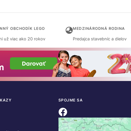
INNÝ OBCHODÍK LEGO
MEDZINÁRODNÁ RODINA
i už viac ako 20 rokov
Predajca stavebníc a dielov
DKAZY
SPOJME SA