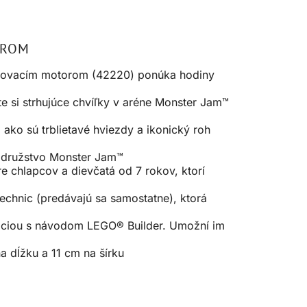
OROM
ovacím motorom (42220) ponúka hodiny
si strhujúce chvíľky v aréne Monster Jam™
ko sú trblietavé hviezdy a ikonický roh
odružstvo Monster Jam™
 chlapcov a dievčatá od 7 rokov, ktorí
chnic (predávajú sa samostatne), ktorá
káciou s návodom LEGO® Builder. Umožní im
 dĺžku a 11 cm na šírku