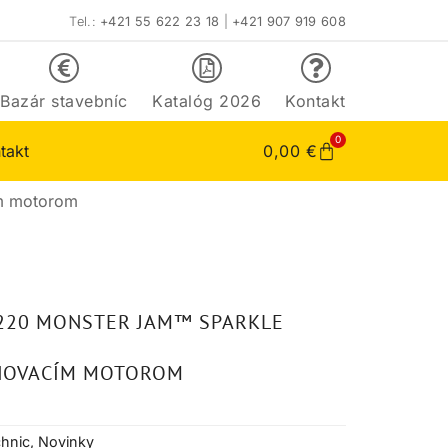
Tel.:
+421 55 622 23 18
|
+421 907 919 608
Bazár stavebníc
Katalóg 2026
Kontakt
0
takt
0,00
€
ím motorom
2220 MONSTER JAM™ SPARKLE
HOVACÍM MOTOROM
hnic
,
Novinky