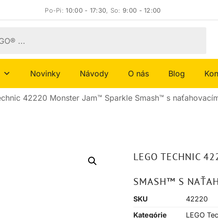
Po-Pi:
10:00 - 17:30
, So:
9:00 - 12:00
Novinky
Návody
O nás
Blog
Kon
chnic 42220 Monster Jam™ Sparkle Smash™ s naťahovac
LEGO TECHNIC 4
SMASH™ S NAŤA
SKU
42220
Kategórie
LEGO Tec