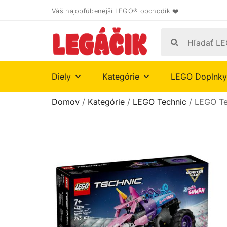
Váš najobľúbenejší LEGO® obchodík ❤️
Diely
Kategórie
LEGO Doplnky
Domov
/
Kategórie
/
LEGO Technic
/ LEGO Te