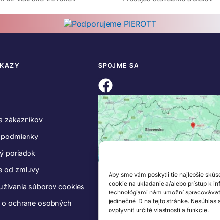
DKAZY
SPOJME SA
a zákazníkov
 podmienky
ý poriadok
e od zmluvy
Aby sme vám poskytli tie najlepšie skús
cookie na ukladanie a/alebo prístup k i
užívania súborov cookies
technológiami nám umožní spracovávať ú
jedinečné ID na tejto stránke. Nesúhlas
e o ochrane osobných
ovplyvniť určité vlastnosti a funkcie.