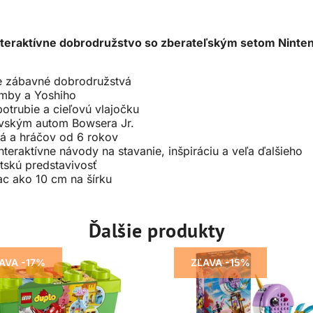
 interaktívne dobrodružstvo so zberateľským setom Ninten
re zábavné dobrodružstvá
omby a Yoshiho
potrubie a cieľovú vlajočku
ovským autom Bowsera Jr.
á a hráčov od 6 rokov
teraktívne návody na stavanie, inšpiráciu a veľa ďalšieho
skú predstavivosť
ac ako 10 cm na šírku
Ďalšie produkty
AVA -17%
ZĽAVA -15%