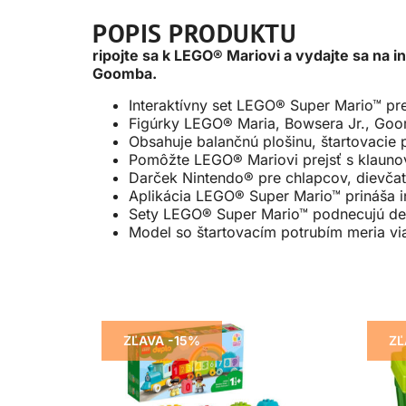
POPIS PRODUKTU
ripojte sa k LEGO® Mariovi a vydajte sa na
Goomba.
Interaktívny set LEGO® Super Mario™ p
Figúrky LEGO® Maria, Bowsera Jr., Go
Obsahuje balančnú plošinu, štartovacie 
Pomôžte LEGO® Mariovi prejsť s klaun
Darček Nintendo® pre chlapcov, dievčat
Aplikácia LEGO® Super Mario™ prináša in
Sety LEGO® Super Mario™ podnecujú det
Model so štartovacím potrubím meria vi
ZĽAVA -15%
ZĽ