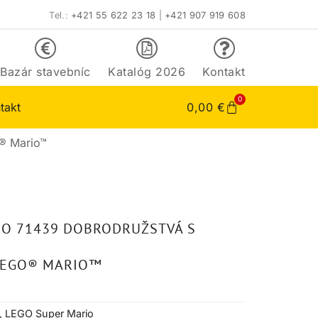
Tel.:
+421 55 622 23 18
|
+421 907 919 608
Bazár stavebníc
Katalóg 2026
Kontakt
0
takt
0,00
€
® Mario™
IO 71439 DOBRODRUŽSTVÁ S
LEGO® MARIO™
,
LEGO Super Mario