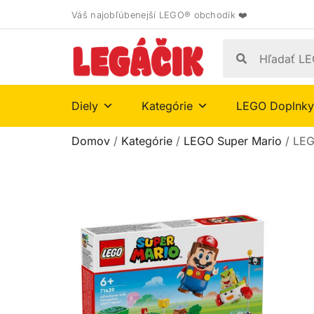
Váš najobľúbenejší LEGO® obchodík ❤️
Diely
Kategórie
LEGO Doplnky
Domov
/
Kategórie
/
LEGO Super Mario
/ LEG