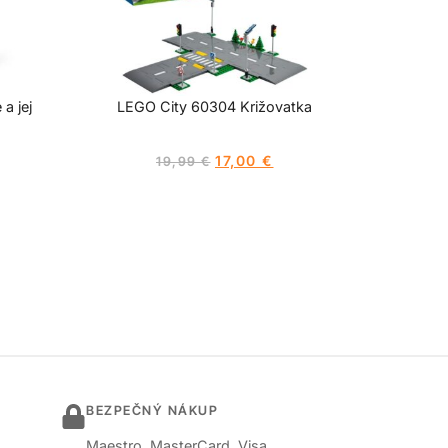
a jej
LEGO City 60304 Križovatka
17,00
€
19,99
€
BEZPEČNÝ NÁKUP
Maestro, MasterCard, Visa