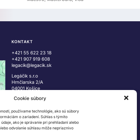
KONTAKT
+421 55 622 23 18
+421 907 919 608
legacik@legacik.sk
Legáčik s.r.o
Hrnčiarska 2/A
04001 Košice
Slovenská Republika
Cookie súbory
IČO: 47556927
enosti, používame technológie, ako sú súbory
IČ DPH: SK2023978330
nformáciám o zariadení. Súhlas s týmito
daje, ako je správanie pri prehliadaní alebo
 alebo odvolanie súhlasu môže nepriaznivo