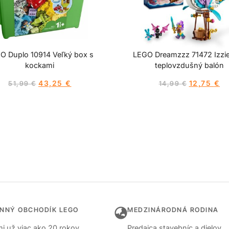
O Duplo 10914 Veľký box s
LEGO Dreamzzz 71472 Izzie 
kockami
teplovzdušný balón
43,25
€
12,75
€
51,99
€
14,99
€
INNÝ OBCHODÍK LEGO
MEDZINÁRODNÁ RODINA
i už viac ako 20 rokov
Predajca stavebníc a dielov