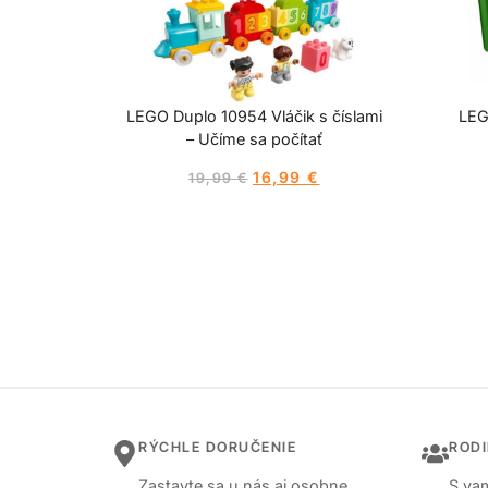
LEGO Duplo 10954 Vláčik s číslami
LEG
– Učíme sa počítať
16,99
€
19,99
€
RÝCHLE DORUČENIE
ROD
Zastavte sa u nás aj osobne
S vam