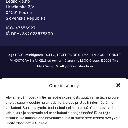
Legáčik s.r.o
Hrnčiarska 2/A
04001 Košice
Slovenská Republika
IČO: 47556927
IČ DPH: SK2023978330
Logo LEGO, minifigures, DUPLO, LEGENDS OF CHIMA, NINJAGO, BIONICLE,
MINDSTORMS a MIXELS sú ochranné známky LEGO Group. ©2026 The
LEGO Group. Všetky práva vyhradené
Cookie súbory
Aby sme vám poskytli tie najlepšie skúsenosti, používame technológie,
ako sú súbory cookie na ukladanie a/alebo prístup k informáciám o
zariadení. Súhlas s týmito technológiami nám umožní spracovávať
údaje, ako je správanie pri prehliadaní alebo jedinečné ID na tejto
stránke. Nesúhlas alebo odvolanie súhlasu môže nepriaznivo ovplyvniť
určité vlastnosti a funkcie.