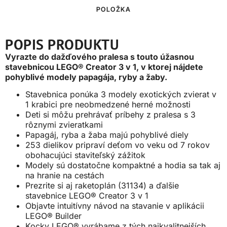
POLOŽKA
POPIS PRODUKTU
Vyrazte do dažďového pralesa s touto úžasnou
stavebnicou LEGO® Creator 3 v 1, v ktorej nájdete
pohyblivé modely papagája, ryby a žaby.
Stavebnica ponúka 3 modely exotických zvierat v
1 krabici pre neobmedzené herné možnosti
Deti si môžu prehrávať príbehy z pralesa s 3
rôznymi zvieratkami
Papagáj, ryba a žaba majú pohyblivé diely
253 dielikov pripraví deťom vo veku od 7 rokov
obohacujúci staviteľský zážitok
Modely sú dostatočne kompaktné a hodia sa tak aj
na hranie na cestách
Prezrite si aj raketoplán (31134) a ďalšie
stavebnice LEGO® Creator 3 v 1
Objavte intuitívny návod na stavanie v aplikácii
LEGO® Builder
Kocky LEGO® vyrábame z tých najkvalitnejších