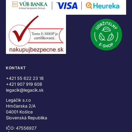
KONTAKT
+421 55 622 23 18
+421 907 919 608
legacik@legacik.sk
Legáčik s.r.o
Hrnčiarska 2/A
04001 Košice
Slovenská Republika
IČO: 47556927