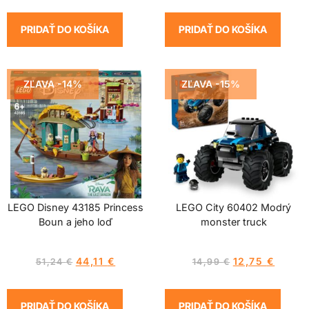
PRIDAŤ DO KOŠÍKA
PRIDAŤ DO KOŠÍKA
ZĽAVA -14%
ZĽAVA -15%
LEGO Disney 43185 Princess
LEGO City 60402 Modrý
Boun a jeho loď
monster truck
44,11
€
12,75
€
51,24
€
14,99
€
PRIDAŤ DO KOŠÍKA
PRIDAŤ DO KOŠÍKA