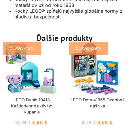
materiálov už od roku 1958
Kocky LEGO® spĺňajú najvyššie globálne normy z
hľadiska bezpečnosti
Ďalšie produkty
ZĽAVA -15%
ZĽAVA -29%
LEGO Duplo 10413
LEGO Dots 41955 Ozdobná
Každodenné aktivity:
nášivka
Kúpanie
8,90
€
6,00
€
10,49
€
8,49
€