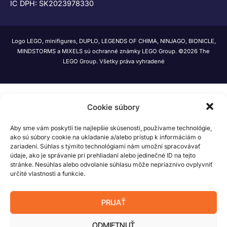
IČ DPH: SK2023978330
Logo LEGO, minifigures, DUPLO, LEGENDS OF CHIMA, NINJAGO, BIONICLE,
MINDSTORMS a MIXELS sú ochranné známky LEGO Group. ©2026 The
LEGO Group. Všetky práva vyhradené
Cookie súbory
Aby sme vám poskytli tie najlepšie skúsenosti, používame technológie,
ako sú súbory cookie na ukladanie a/alebo prístup k informáciám o
zariadení. Súhlas s týmito technológiami nám umožní spracovávať
údaje, ako je správanie pri prehliadaní alebo jedinečné ID na tejto
stránke. Nesúhlas alebo odvolanie súhlasu môže nepriaznivo ovplyvniť
určité vlastnosti a funkcie.
PRIJAŤ
ODMIETNUŤ