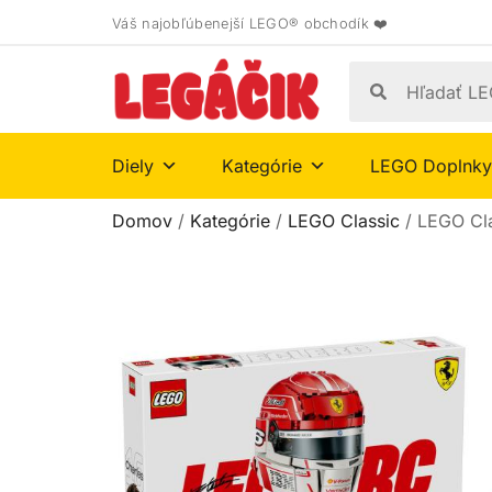
Váš najobľúbenejší LEGO® obchodík ❤️
Diely
Kategórie
LEGO Doplnky
Domov
/
Kategórie
/
LEGO Classic
/ LEGO Cla