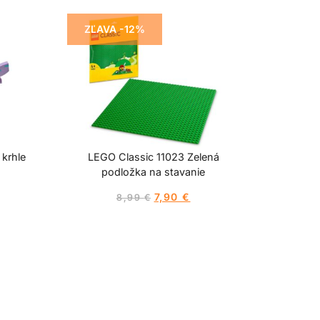
ZĽAVA -12%
 krhle
LEGO Classic 11023 Zelená
podložka na stavanie
7,90
€
8,99
€