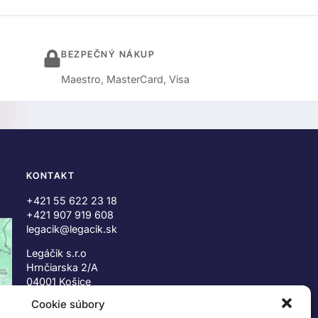
BEZPEČNÝ NÁKUP
Maestro, MasterCard, Visa
KONTAKT
+421 55 622 23 18
+421 907 919 608
legacik@legacik.sk
Legáčik s.r.o
Hrnčiarska 2/A
04001 Košice
Slovenská Republika
Cookie súbory