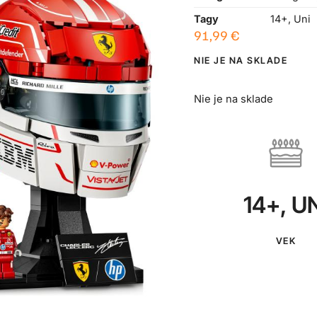
Tagy
14+
,
Uni
91,99
€
NIE JE NA SKLADE
Nie je na sklade
14+
,
UN
VEK