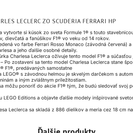
RLES LECLERC ZO SCUDERIA FERRARI HP
u a vytvorte si kúsok zo sveta Formule 1® s touto stavebnic
v, dievčatá a fanúšikov F1® vo veku od 14 rokov.
edená vo farbe Ferrari Rosso Monaco (závodná červená) a
rlesa a jeho ďalšie osobné detaily.
úrka Charlesa Leclerca oživuje tento model F1® a súčasťou
– Po zostavení sa tento model Charlesa Leclerca stane šp
GO® F1®, predávaných samostatne
a LEGO® s závodnou helmou je skvelým darčekom s automo
ninám a iným zvláštnym príležitostiam.
sa môžu ponoriť do akcie F1® tým, že budú sledovať svoj po
u LEGO Editions a objavte ďalšie modely inšpirované sveto
 Leclerca sa skladá z 886 dielikov a meria cez 18 cm na 
Ďalšie produkty