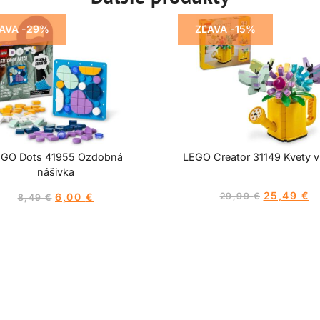
AVA -29%
ZĽAVA -15%
EGO Dots 41955 Ozdobná
LEGO Creator 31149 Kvety v
nášivka
25,49
€
6,00
€
29,99
€
8,49
€