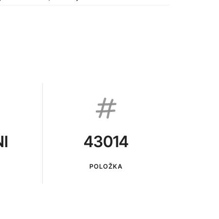
I
43014
POLOŽKA