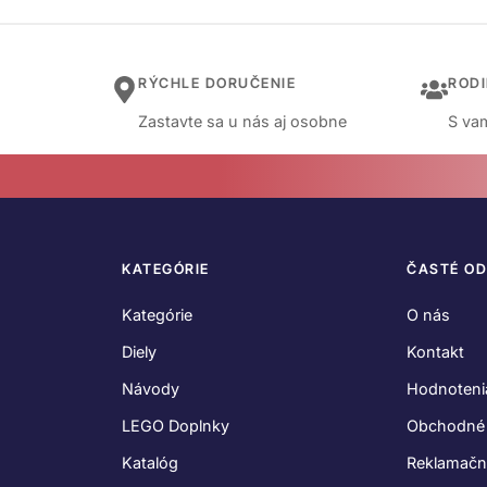
RÝCHLE DORUČENIE
ROD
Zastavte sa u nás aj osobne
S vam
KATEGÓRIE
ČASTÉ O
Kategórie
O nás
Diely
Kontakt
Návody
Hodnoteni
LEGO Doplnky
Obchodné
Katalóg
Reklamačn