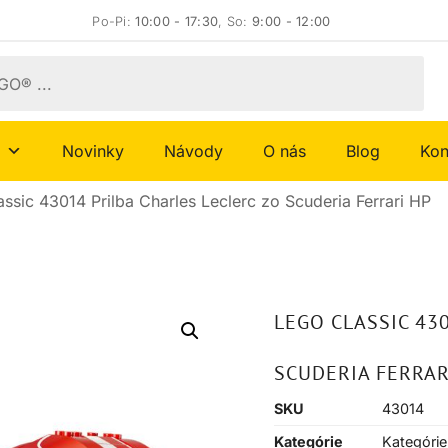
Po-Pi:
10:00 - 17:30
, So:
9:00 - 12:00
Novinky
Návody
O nás
Blog
Kon
ssic 43014 Prilba Charles Leclerc zo Scuderia Ferrari HP
LEGO CLASSIC 43
SCUDERIA FERRAR
SKU
43014
Kategórie
Kategórie