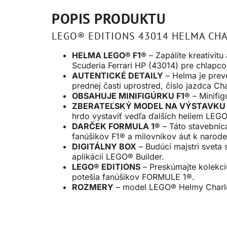
POPIS PRODUKTU
LEGO® EDITIONS 43014 HELMA CHA
HELMA LEGO® F1®
– Zapálite kreativit
Scuderia Ferrari HP (43014) pre chlapco
AUTENTICKÉ DETAILY
– Helma je prev
prednej časti uprostred, číslo jazdca Cha
OBSAHUJE MINIFIGÚRKU F1®
– Minifig
ZBERATEĽSKÝ MODEL NA VÝSTAVKU
hrdo vystaviť vedľa ďalších heliem LE
DARČEK FORMULA 1®
– Táto stavebnic
fanúšikov F1® a milovníkov áut k narode
DIGITÁLNY BOX
– Budúci majstri sveta 
aplikácii LEGO® Builder.
LEGO® EDITIONS
– Preskúmajte kolekci
potešia fanúšikov FORMULE 1®.
ROZMERY
– model LEGO® Helmy Charlesa