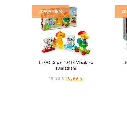
ZĽAVA -15%
ZĽ
LEGO Duplo 10412 Vláčik so
L
zvieratkami
16,99
€
19,99
€