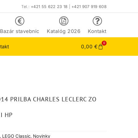
Tel.:
+421 55 622 23 18
|
+421 907 919 608
Bazár stavebníc
Katalóg 2026
Kontakt
0
takt
0,00
€
014 PRILBA CHARLES LECLERC ZO
I HP
,
LEGO Classic
,
Novinky