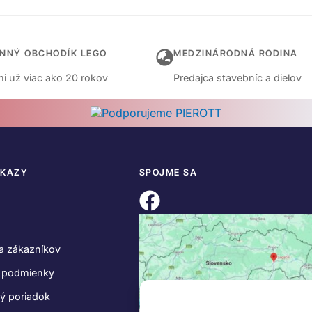
INNÝ OBCHODÍK LEGO
MEDZINÁRODNÁ RODINA
i už viac ako 20 rokov
Predajca stavebníc a dielov
DKAZY
SPOJME SA
a zákazníkov
 podmienky
ý poriadok