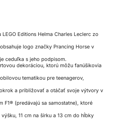
ou LEGO Editions Helma Charles Leclerc zo
 obsahuje logo značky Prancing Horse v
 je ceduľka s jeho podpisom.
ortovou dekoráciou, ktorú môžu fanúšikovia
bilovou tematikou pre teenagerov,
krok a približovať a otáčať svoje výtvory v
m F1® (predávajú sa samostatne), ktoré
výšku, 11 cm na šírku a 13 cm do hĺbky