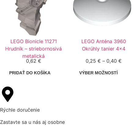
LEGO Bionicle 11271
LEGO Anténa 3960
Hrudník – striebornosivá
Okrúhly tanier 4×4
metalická
0,62
€
0,25
€
–
0,40
€
PRIDAŤ DO KOŠÍKA
VÝBER MOŽNOSTÍ
Rýchle doručenie
Zastavte sa u nás aj osobne