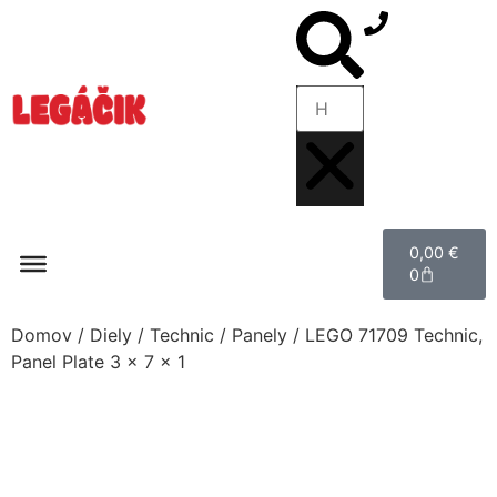
0,00
€
0
Domov
/
Diely
/
Technic
/
Panely
/ LEGO 71709 Technic,
Panel Plate 3 x 7 x 1