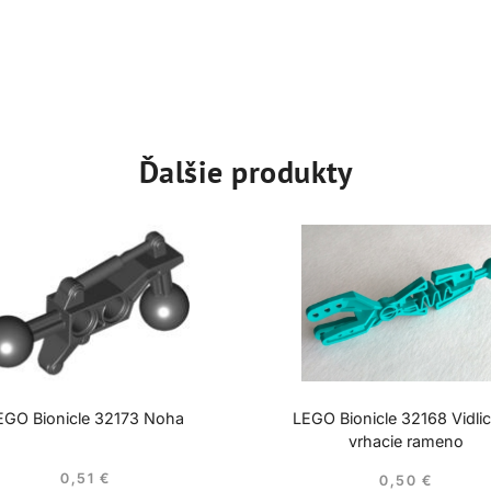
Ďalšie produkty
EGO Bionicle 32173 Noha
LEGO Bionicle 32168 Vidli
vrhacie rameno
0,51
€
0,50
€