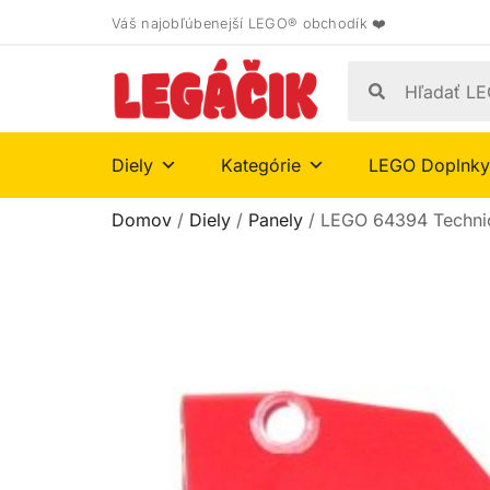
Váš najobľúbenejší LEGO® obchodík ❤️
Diely
Kategórie
LEGO Doplnky
Domov
/
Diely
/
Panely
/ LEGO 64394 Technic,