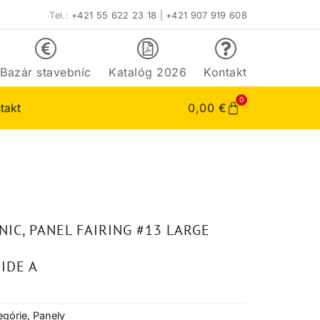
Tel.:
+421 55 622 23 18
|
+421 907 919 608
Bazár stavebníc
Katalóg 2026
Kontakt
0
takt
0,00
€
NIC, PANEL FAIRING #13 LARGE
IDE A
egórie
,
Panely