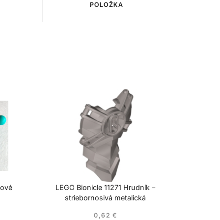
POLOŽKA
cové
LEGO Bionicle 11271 Hrudník –
striebornosivá metalická
0,62
€