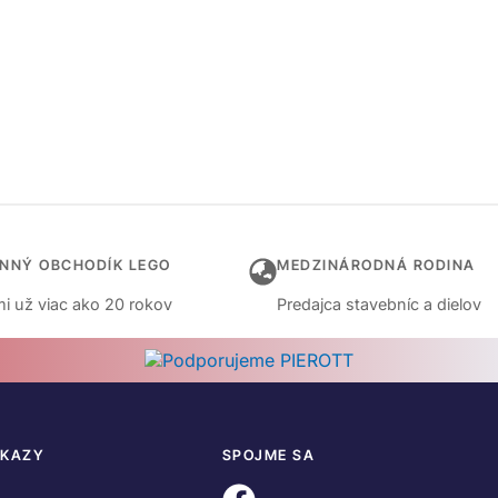
INNÝ OBCHODÍK LEGO
MEDZINÁRODNÁ RODINA
i už viac ako 20 rokov
Predajca stavebníc a dielov
DKAZY
SPOJME SA