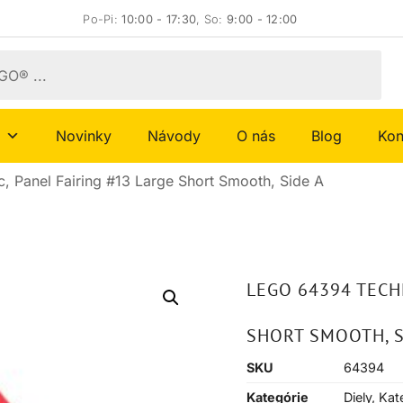
Po-Pi:
10:00 - 17:30
, So:
9:00 - 12:00
Novinky
Návody
O nás
Blog
Kon
 Panel Fairing #13 Large Short Smooth, Side A
LEGO 64394 TECH
SHORT SMOOTH, S
SKU
64394
Kategórie
Diely
,
Kat