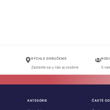
RÝCHLE DORUČENIE
ROD
Zastavte sa u nás aj osobne
S vam
KATEGÓRIE
ČASTÉ O